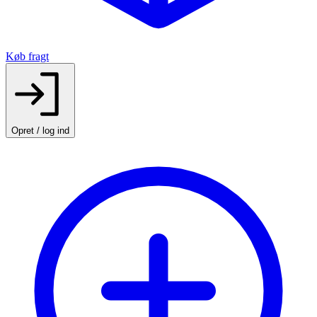
Køb fragt
Opret / log ind