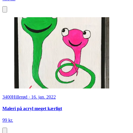
3400
Hillerød
·
16. jan. 2022
Maleri på acryl meget kærligt
99 kr.