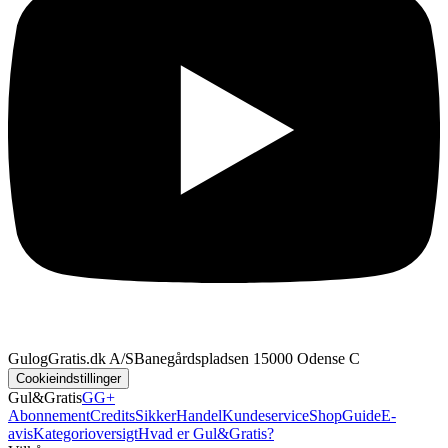
GulogGratis.dk A/S
Banegårdspladsen 1
5000 Odense C
Cookieindstillinger
Gul&Gratis
GG+
Abonnement
Credits
SikkerHandel
Kundeservice
Shop
Guide
E-
avis
Kategorioversigt
Hvad er Gul&Gratis?