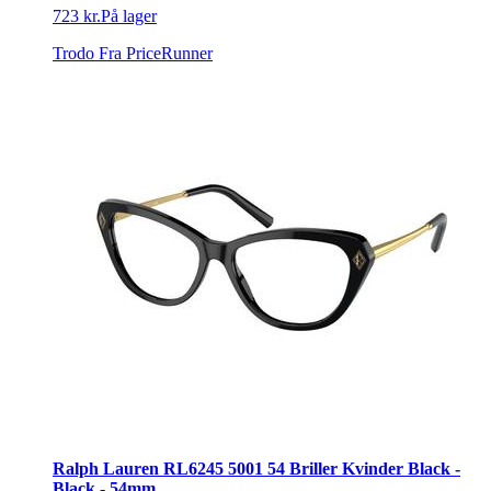
723 kr.
På lager
Trodo
Fra PriceRunner
Ralph Lauren RL6245 5001 54 Briller Kvinder Black -
Black - 54mm