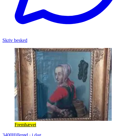
Skriv besked
Fremhævet
3400
Hillerød
·
i dag