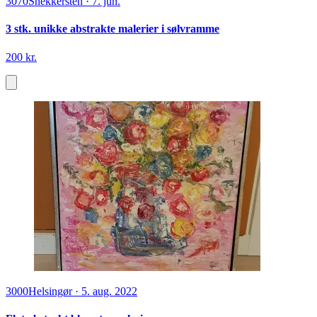
3070
Snekkersten
·
7. jun.
3 stk. unikke abstrakte malerier i sølvramme
200 kr.
3000
Helsingør
·
5. aug. 2022