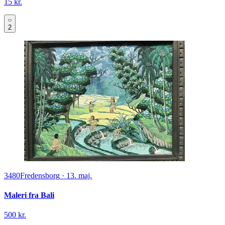
15 kr.
2
3480
Fredensborg
·
13. maj.
Maleri fra Bali
500 kr.