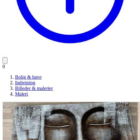
0
Bolig & have
Indretning
Billeder & malerier
Maleri