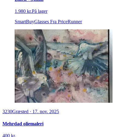
1.980 kr.
På lager
SmartBuyGlasses
Fra PriceRunner
3230
Græsted
·
17. nov. 2025
Mehrdad oliemaleri
400 kr.