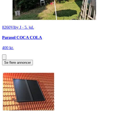
8260
Viby J
·
5. jul.
Parasol COCA COLA
400 kr.
Se flere annoncer