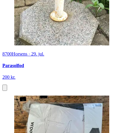
8700
Horsens
·
29. jul.
Parasolfod
200 kr.