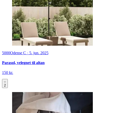
5000
Odense C
·
5. jun. 2025
Parasol, velegnet til altan
150 kr.
2