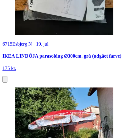
6715
Esbjerg N
·
19. jul.
IKEA LINDÖJA parasoldug Ø300cm, grå (udgået farve)
175 kr.