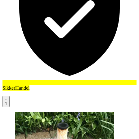
SikkerHandel
1