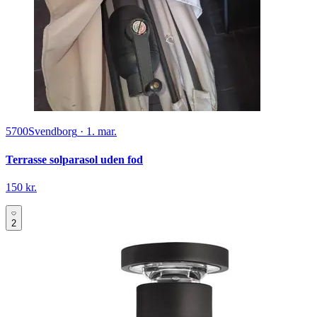
5700
Svendborg
·
1. mar.
Terrasse solparasol uden fod
150 kr.
2