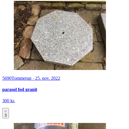
5690
Tommerup
·
25. nov. 2022
parasol fod granit
300 kr.
3