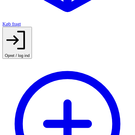
Køb fragt
Opret / log ind