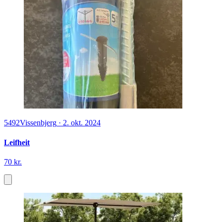
5492
Vissenbjerg
·
2. okt. 2024
Leifheit
70 kr.