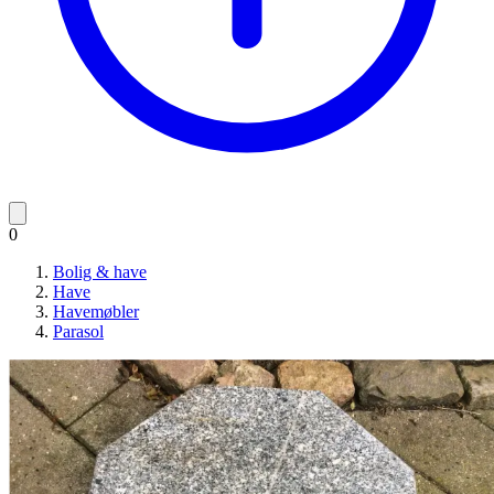
0
Bolig & have
Have
Havemøbler
Parasol