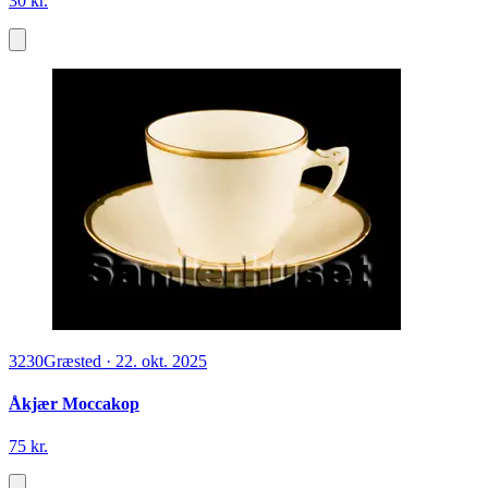
30 kr.
3230
Græsted
·
22. okt. 2025
Åkjær Moccakop
75 kr.