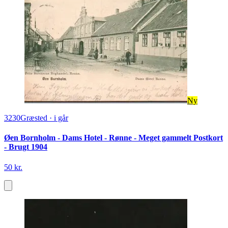
Ny
3230
Græsted
·
i går
Øen Bornholm - Dams Hotel - Rønne - Meget gammelt Postkort
- Brugt 1904
50 kr.