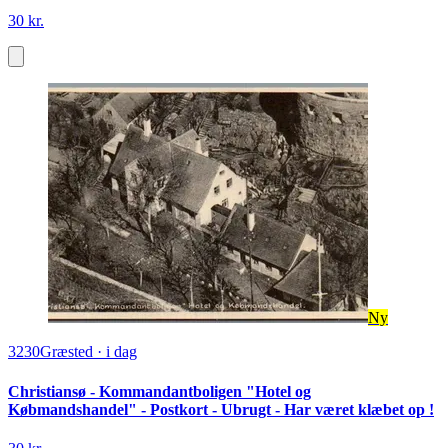
30 kr.
Ny
3230
Græsted
·
i dag
Christiansø - Kommandantboligen "Hotel og
Købmandshandel" - Postkort - Ubrugt - Har været klæbet op !