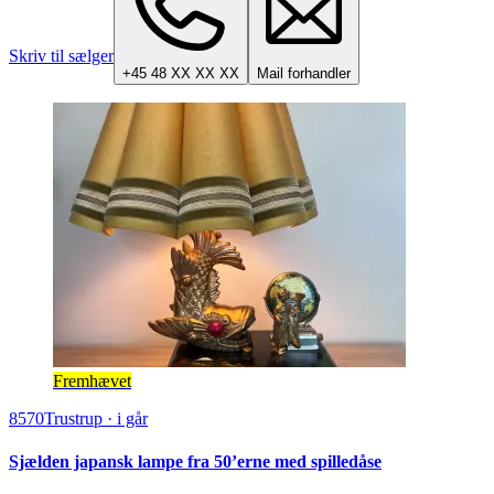
Skriv til sælger
+45 48 XX XX XX
Mail forhandler
Fremhævet
8570
Trustrup
·
i går
Sjælden japansk lampe fra 50’erne med spilledåse