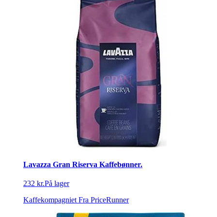
Lavazza Gran Riserva Kaffebønner.
232 kr.
På lager
Kaffekompagniet
Fra PriceRunner