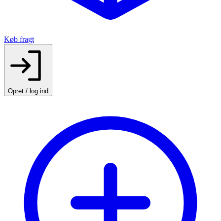
Køb fragt
Opret / log ind