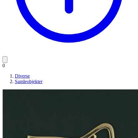
0
Diverse
Samleobjekter