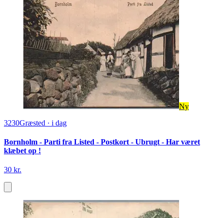
Ny
3230
Græsted
·
i dag
Bornholm - Parti fra Listed - Postkort - Ubrugt - Har været
klæbet op !
30 kr.