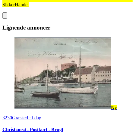
SikkerHandel
Lignende annoncer
Ny
3230
Græsted
·
i dag
Christiansø - Postkort - Brugt