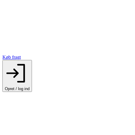
Køb fragt
Opret / log ind