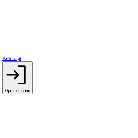
Køb fragt
Opret / log ind