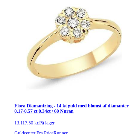
Flora Diamantring - 14 kt guld med blomst af diamanter
0,17-0,57 ct 0,34ct / 60 Nuran
13.117,50 kr.
På lager
Guldcenter
Fra PriceRunner