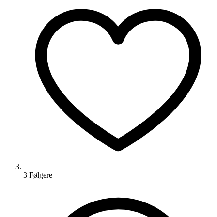
3
Følger
e