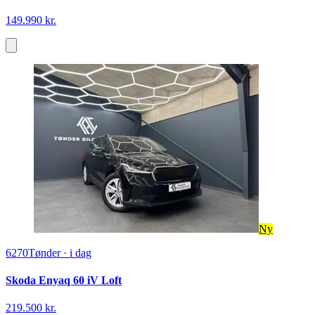
149.990 kr.
Ny
6270
Tønder
·
i dag
Skoda Enyaq 60 iV Loft
219.500 kr.