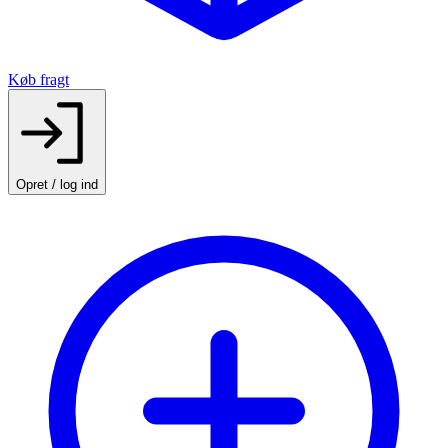
Køb fragt
Opret / log ind