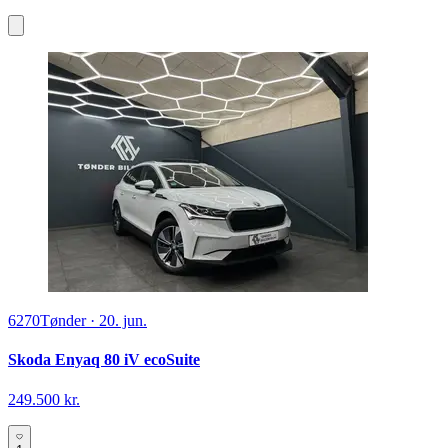
6270
Tønder
·
20. jun.
Skoda Enyaq 80 iV ecoSuite
249.500 kr.