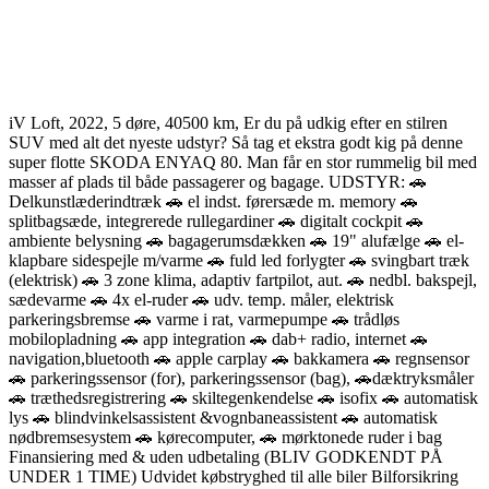
iV Loft, 2022, 5 døre, 40500 km, Er du på udkig efter en stilren
SUV med alt det nyeste udstyr? Så tag et ekstra godt kig på denne
super flotte SKODA ENYAQ 80. Man får en stor rummelig bil med
masser af plads til både passagerer og bagage. UDSTYR: 🚗
Delkunstlæderindtræk 🚗 el indst. førersæde m. memory 🚗
splitbagsæde, integrerede rullegardiner 🚗 digitalt cockpit 🚗
ambiente belysning 🚗 bagagerumsdækken 🚗 19" alufælge 🚗 el-
klapbare sidespejle m/varme 🚗 fuld led forlygter 🚗 svingbart træk
(elektrisk) 🚗 3 zone klima, adaptiv fartpilot, aut. 🚗 nedbl. bakspejl,
sædevarme 🚗 4x el-ruder 🚗 udv. temp. måler, elektrisk
parkeringsbremse 🚗 varme i rat, varmepumpe 🚗 trådløs
mobilopladning 🚗 app integration 🚗 dab+ radio, internet 🚗
navigation,bluetooth 🚗 apple carplay 🚗 bakkamera 🚗 regnsensor
🚗 parkeringssensor (for), parkeringssensor (bag), 🚗dæktryksmåler
🚗 træthedsregistrering 🚗 skiltegenkendelse 🚗 isofix 🚗 automatisk
lys 🚗 blindvinkelsassistent &vognbaneassistent 🚗 automatisk
nødbremsesystem 🚗 kørecomputer, 🚗 mørktonede ruder i bag
Finansiering med & uden udbetaling (BLIV GODKENDT PÅ
UNDER 1 TIME) Udvidet købstryghed til alle biler Bilforsikring