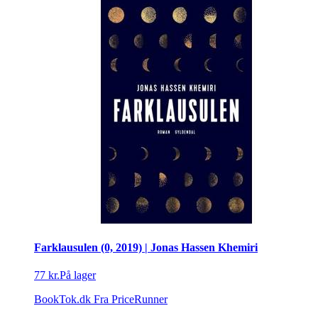
Farklausulen (0, 2019) | Jonas Hassen Khemiri
77 kr.
På lager
BookTok.dk
Fra PriceRunner