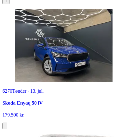
1
6270
Tønder
·
13. jul.
Skoda Enyaq 50 iV
179.500 kr.