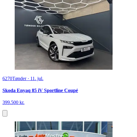
6270
Tønder
·
11. jul.
Skoda Enyaq 85 iV Sportline Coupé
399.500 kr.