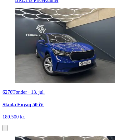
BRL
Fra PriceRunner
6270
Tønder
·
13. jul.
Skoda Enyaq 50 iV
189.500 kr.