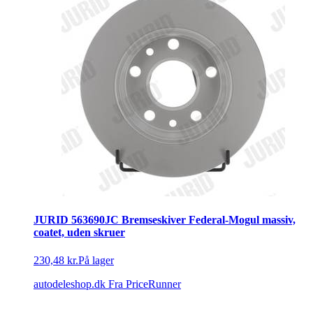
JURID 563690JC Bremseskiver Federal-Mogul massiv,
coatet, uden skruer
230,48 kr.
På lager
autodeleshop.dk
Fra PriceRunner