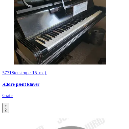
5771
Stenstrup
·
15. maj.
Ældre pænt klaver
Gratis
2