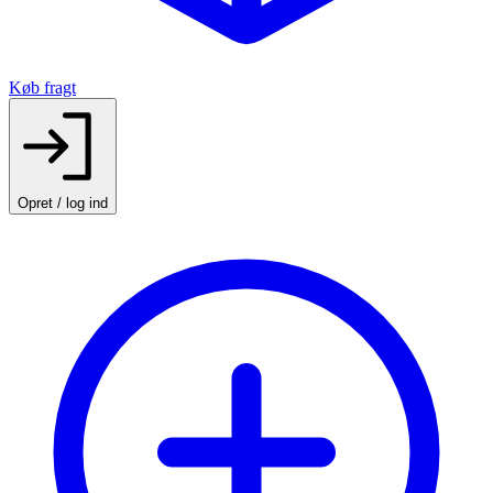
Køb fragt
Opret / log ind