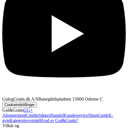
GulogGratis.dk A/S
Banegårdspladsen 1
5000 Odense C
Cookieindstillinger
Gul&Gratis
GG+
Abonnement
Credits
SikkerHandel
Kundeservice
Shop
Guide
E-
avis
Kategorioversigt
Hvad er Gul&Gratis?
Vilkår og