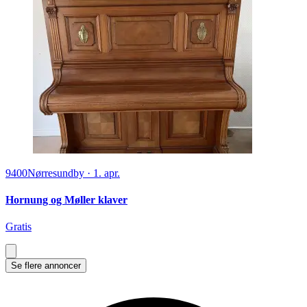
9400
Nørresundby
·
1. apr.
Hornung og Møller klaver
Gratis
Se flere annoncer