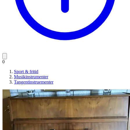
0
Sport & fritid
Musikinstrumenter
Tangentinstruementer