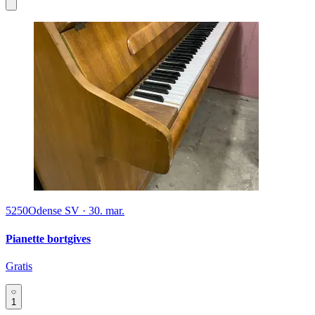
5250
Odense SV
·
30. mar.
Pianette bortgives
Gratis
1