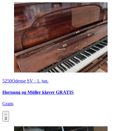
5250
Odense SV
·
1. jun.
Hornung og Müller klaver GRATIS
Gratis
3