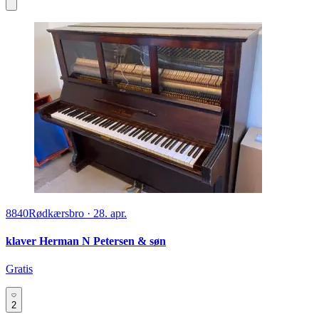
8840
Rødkærsbro
·
28. apr.
klaver Herman N Petersen & søn
Gratis
2