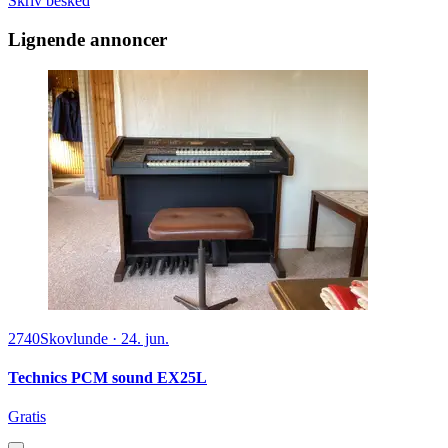
Skriv besked
Lignende annoncer
2740
Skovlunde
·
24. jun.
Technics PCM sound EX25L
Gratis