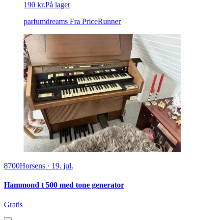
190 kr.
På lager
parfumdreams
Fra PriceRunner
8700
Horsens
·
19. jul.
Hammond t 500 med tone generator
Gratis