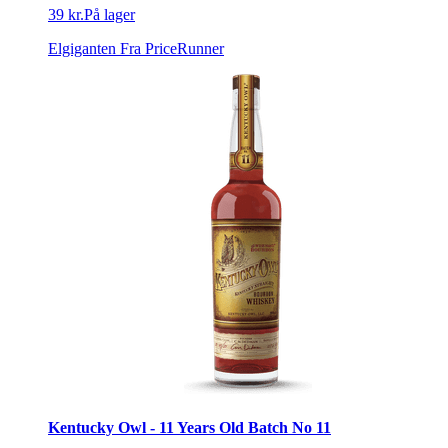
39 kr.
På lager
Elgiganten
Fra PriceRunner
Kentucky Owl - 11 Years Old Batch No 11