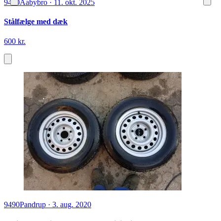
9440
Aabybro
·
11. okt. 2025
Stålfælge med dæk
600 kr.
9490
Pandrup
·
3. aug. 2020