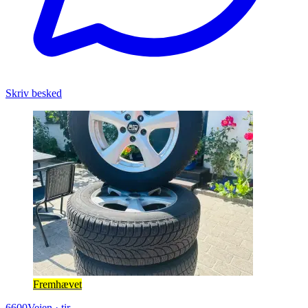
Skriv besked
Fremhævet
6600
Vejen
·
tir.