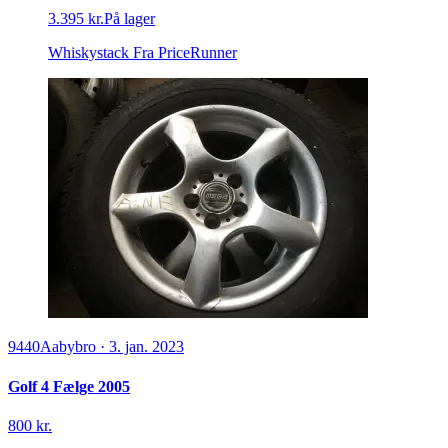
3.395 kr.
På lager
Whiskystack
Fra PriceRunner
9440
Aabybro
·
3. jan. 2023
Golf 4 Fælge 2005
800 kr.