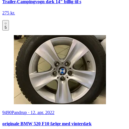
Trailer-Campingvogn dæk 14" billig til s
275 kr.
5
9490
Pandrup
·
12. apr. 2022
originale BMW 520 F10 fælge med vinterdæk