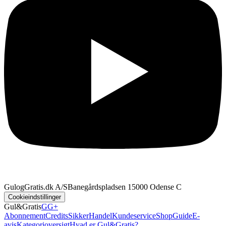
GulogGratis.dk A/S
Banegårdspladsen 1
5000 Odense C
Cookieindstillinger
Gul&Gratis
GG+
Abonnement
Credits
SikkerHandel
Kundeservice
Shop
Guide
E-
avis
Kategorioversigt
Hvad er Gul&Gratis?