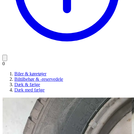
0
Biler & køretøjer
Biltilbehør & -reservedele
Dæk & fælge
Dæk med fælge