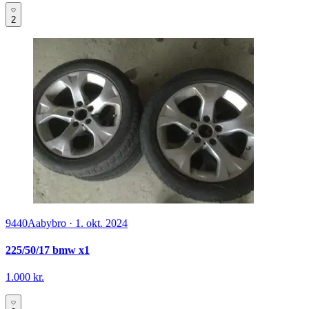
2
9440
Aabybro
·
1. okt. 2024
225/50/17 bmw x1
1.000 kr.