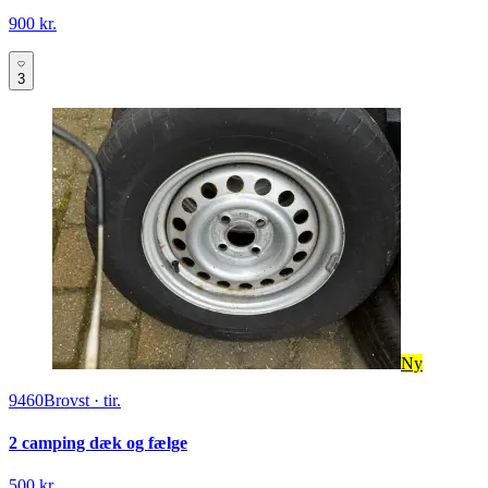
900 kr.
3
Ny
9460
Brovst
·
tir.
2 camping dæk og fælge
500 kr.