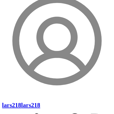
lars218
lars218