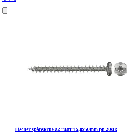
Fischer spånskrue a2 rustfri 5,0x50mm ph 20stk