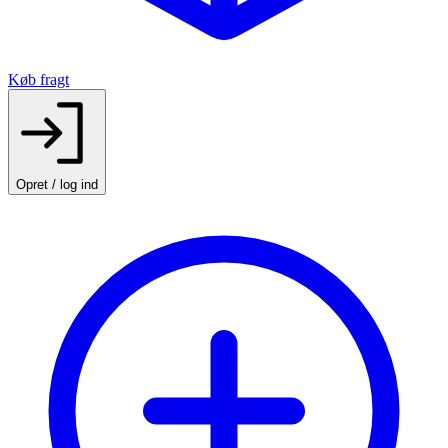
Køb fragt
Opret / log ind