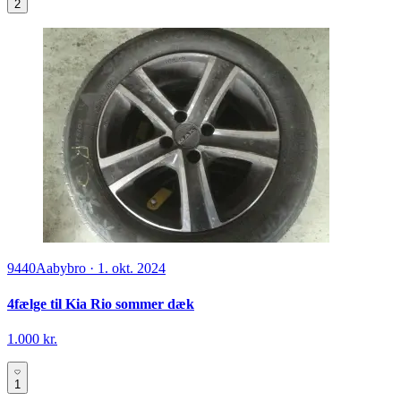
2
9440
Aabybro
·
1. okt. 2024
4fælge til Kia Rio sommer dæk
1.000 kr.
1