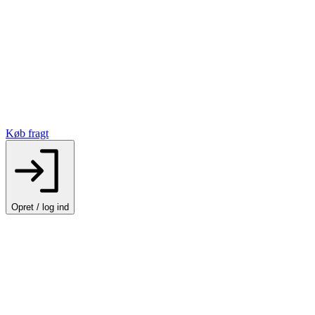
Køb fragt
Opret / log ind