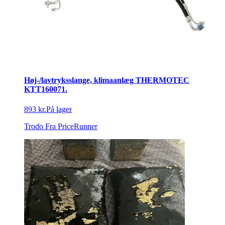
Høj-/lavtryksslange, klimaanlæg THERMOTEC
KTT160071.
893 kr.
På lager
Trodo
Fra PriceRunner