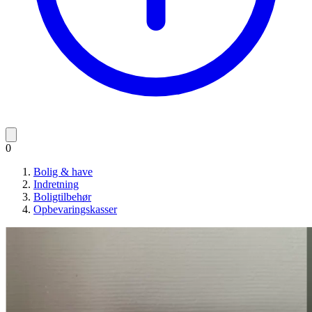
0
Bolig & have
Indretning
Boligtilbehør
Opbevaringskasser