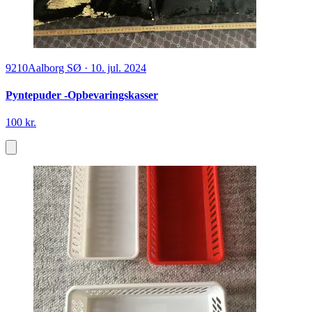
9210
Aalborg SØ
·
10. jul. 2024
Pyntepuder -Opbevaringskasser
100 kr.