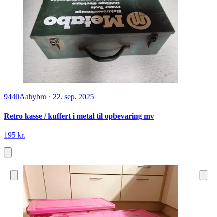
9440
Aabybro
·
22. sep. 2025
Retro kasse / kuffert i metal til opbevaring mv
195 kr.