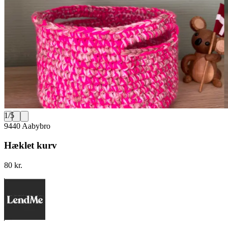
1
/
5
9440 Aabybro
Hæklet kurv
80 kr.