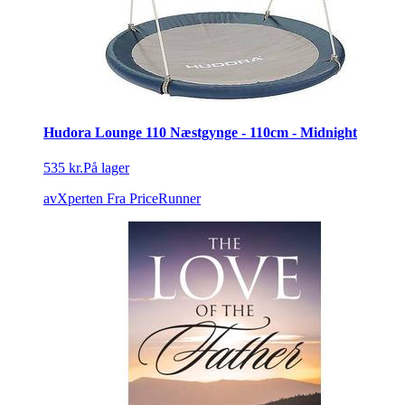
Hudora Lounge 110 Næstgynge - 110cm - Midnight
535 kr.
På lager
avXperten
Fra PriceRunner