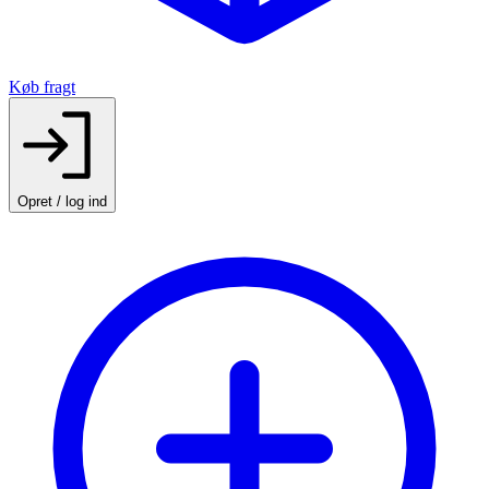
Køb fragt
Opret / log ind