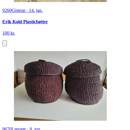
9260
Gistrup
·
14. jan.
Erik Kold Plasticbøtter
100 kr.
9670
Løgstør
·
9. jun.