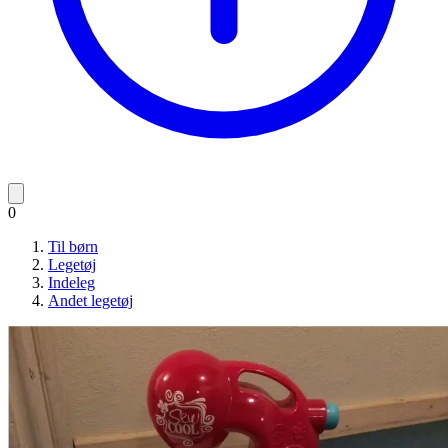
0
Til børn
Legetøj
Indeleg
Andet legetøj