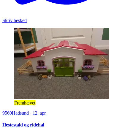
Skriv besked
Fremhævet
9560
Hadsund
·
12. apr.
Hestestald og ridehal