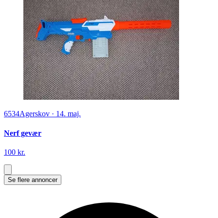
6534
Agerskov
·
14. maj.
Nerf gevær
100 kr.
Se flere annoncer