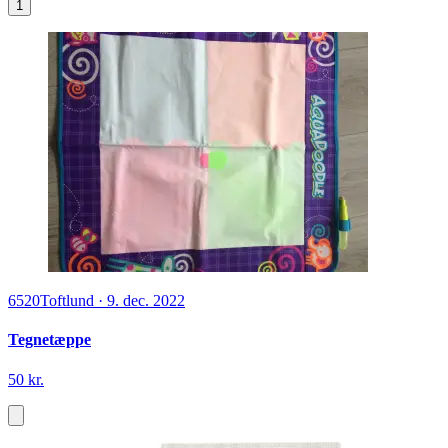
1
6520
Toftlund
·
9. dec. 2022
Tegnetæppe
50 kr.