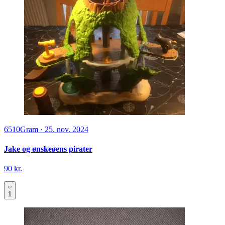
6510
Gram
·
25. nov. 2024
Jake og ønskeøens pirater
90 kr.
1