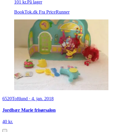
101 kr.
På lager
BookTok.dk
Fra PriceRunner
6520
Toftlund
·
4. jan. 2018
Jordbær Marie frisørsalon
40 kr.