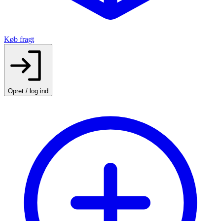
Køb fragt
Opret / log ind