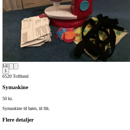
1
/
1
1
6520 Toftlund
Symaskine
50 kr.
Symaskine til børn, til filt.
Flere detaljer