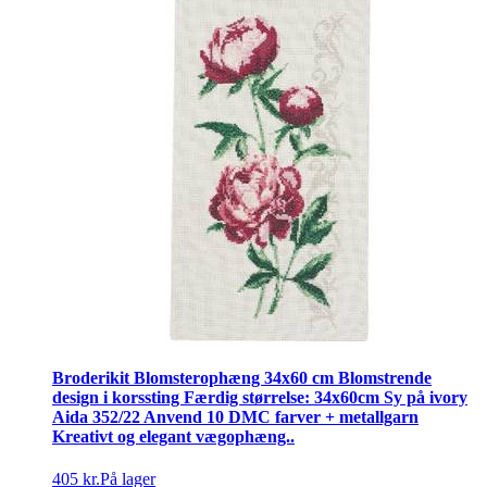
Broderikit Blomsterophæng 34x60 cm Blomstrende
design i korssting Færdig størrelse: 34x60cm Sy på ivory
Aida 352/22 Anvend 10 DMC farver + metallgarn
Kreativt og elegant vægophæng..
405 kr.
På lager