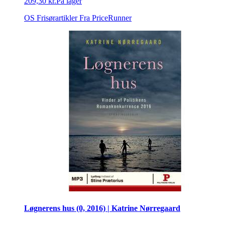
209,30 kr.
På lager
OS Frisørartikler
Fra PriceRunner
Løgnerens hus (0, 2016) | Katrine Nørregaard