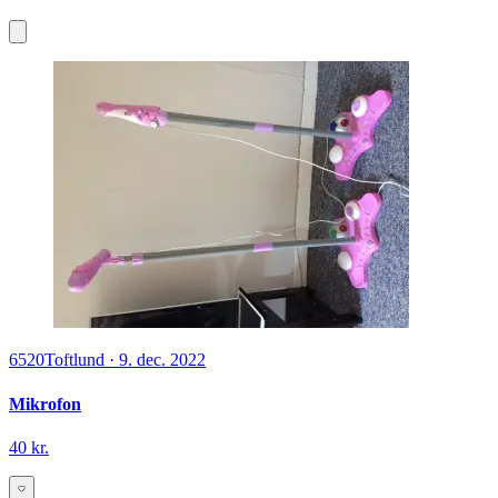
6520
Toftlund
·
9. dec. 2022
Mikrofon
40 kr.