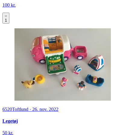
100 kr.
1
6520
Toftlund
·
26. nov. 2022
Legetøj
50 kr.