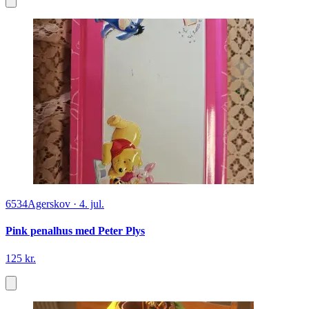
6534
Agerskov
·
4. jul.
Pink penalhus med Peter Plys
125 kr.