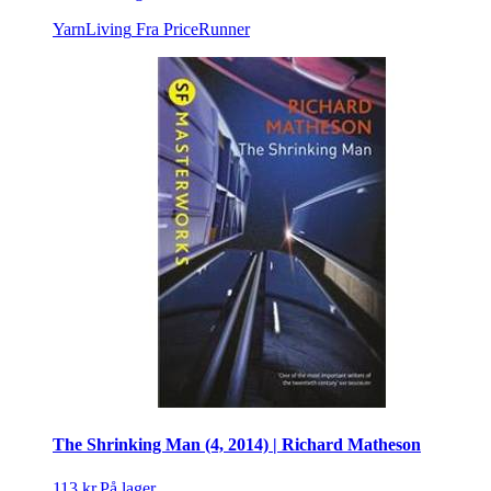
YarnLiving
Fra PriceRunner
The Shrinking Man (4, 2014) | Richard Matheson
113 kr.
På lager