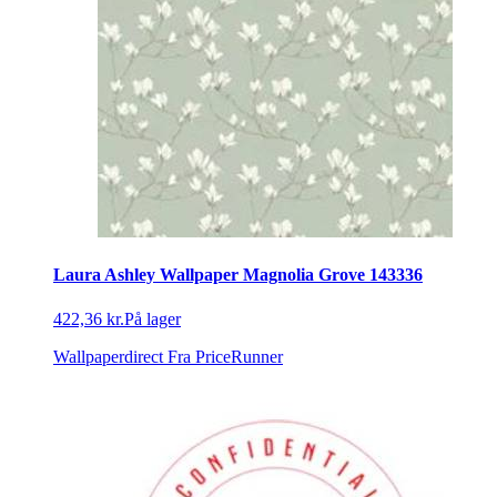
Laura Ashley Wallpaper Magnolia Grove 143336
422,36 kr.
På lager
Wallpaperdirect
Fra PriceRunner