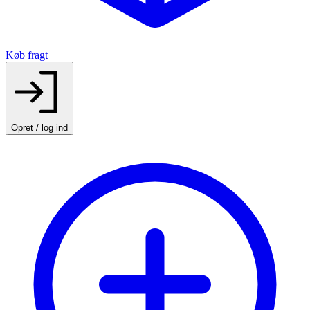
Køb fragt
Opret / log ind