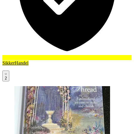
SikkerHandel
2