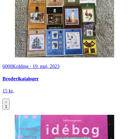
6000
Kolding
·
19. maj. 2023
Broderikataloger
15 kr.
1