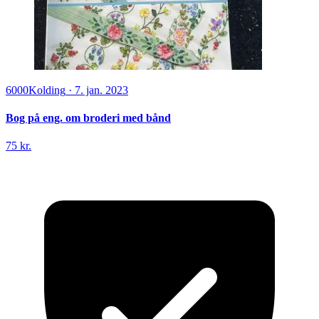
6000
Kolding
·
7. jan. 2023
Bog på eng. om broderi med bånd
75 kr.