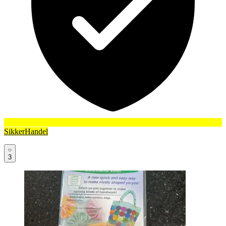
SikkerHandel
3