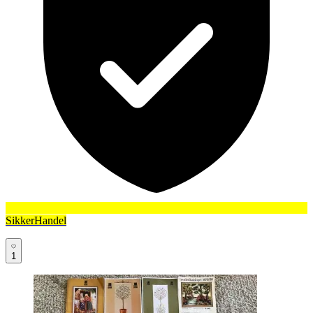
SikkerHandel
1