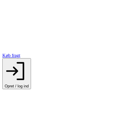
Køb fragt
Opret / log ind