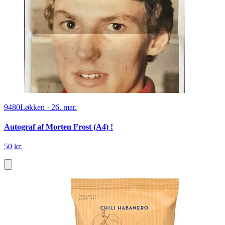
9480
Løkken
·
26. mar.
Autograf af Morten Frost (A4) !
50 kr.