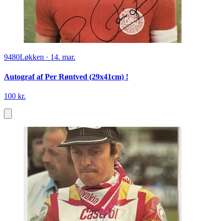
9480
Løkken
·
14. mar.
Autograf af Per Røntved (29x41cm) !
100 kr.