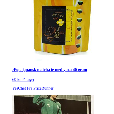
Ægte japansk matcha te med yuzu 40 gram
69 kr.
På lager
YesChef
Fra PriceRunner