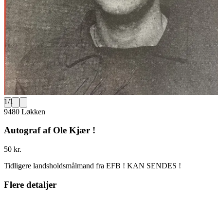
1
/
1
9480 Løkken
Autograf af Ole Kjær !
50 kr.
Tidligere landsholdsmålmand fra EFB ! KAN SENDES !
Flere detaljer