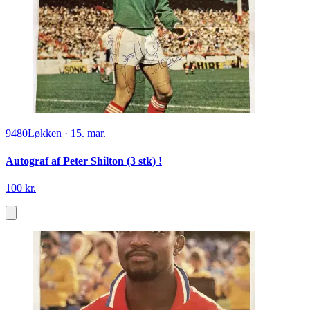
9480
Løkken
·
15. mar.
Autograf af Peter Shilton (3 stk) !
100 kr.