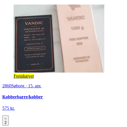
Fremhævet
2860
Søborg
·
15. apr.
Kobberbarre/kobber
575 kr.
2