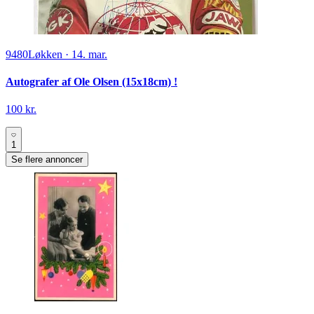
9480
Løkken
·
14. mar.
Autografer af Ole Olsen (15x18cm) !
100 kr.
1
Se flere annoncer