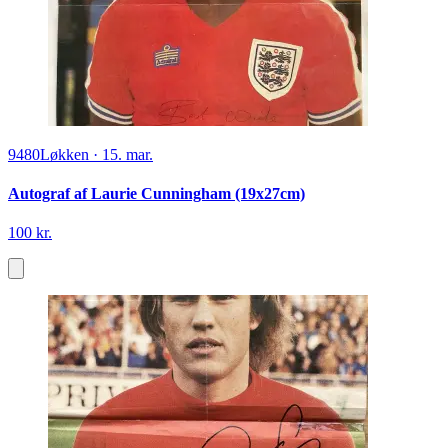
9480
Løkken
·
15. mar.
Autograf af Laurie Cunningham (19x27cm)
100 kr.