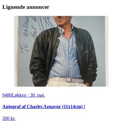
Lignende annoncer
9480
Løkken
·
30. maj.
Autograf af Charles Aznavur (11x14cm) !
200 kr.