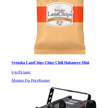
Svenska LantChips Chips Chili Habanero Mini
6 kr.
På lager
Motatos
Fra PriceRunner