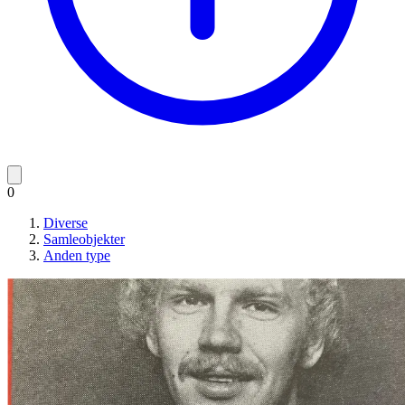
0
Diverse
Samleobjekter
Anden type