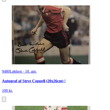
9480
Løkken
·
18. apr.
Autograf af Steve Coppell (20x26cm) !
100 kr.