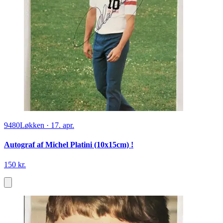
9480
Løkken
·
17. apr.
Autograf af Michel Platini (10x15cm) !
150 kr.