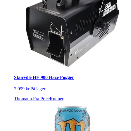
Stairville HF-900 Haze Fogger
2.099 kr.
På lager
Thomann
Fra PriceRunner