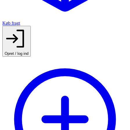
Køb fragt
Opret / log ind