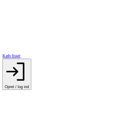
Køb fragt
Opret / log ind