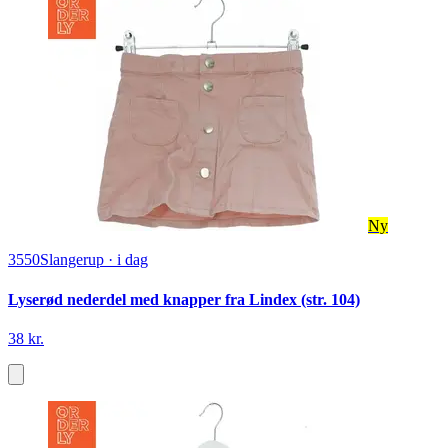
Ny
3550
Slangerup
·
i dag
Lyserød nederdel med knapper fra Lindex (str. 104)
38 kr.