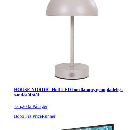
HOUSE NORDIC Holt LED bordlampe, genopladelig -
sand/stål stål
135,20 kr.
På lager
Bobo
Fra PriceRunner