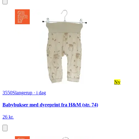
Ny
3550
Slangerup
·
i dag
Babybukser med dyreprint fra H&M (str. 74)
26 kr.