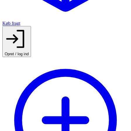
Køb fragt
Opret / log ind