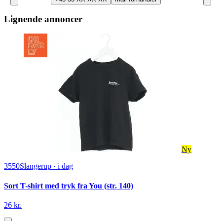
Lignende annoncer
Ny
3550
Slangerup
·
i dag
Sort T-shirt med tryk fra You (str. 140)
26 kr.