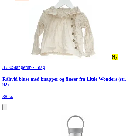
Ny
3550
Slangerup
·
i dag
Råhvid bluse med knapper og flæser fra Little Wonders (str.
92)
38 kr.