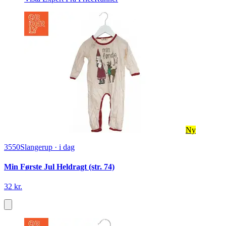
Ny
3550
Slangerup
·
i dag
Min Første Jul Heldragt (str. 74)
32 kr.