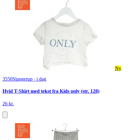
Ny
3550
Slangerup
·
i dag
Hvid T-Shirt med tekst fra Kids only (str. 128)
26 kr.