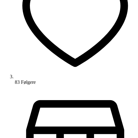
83
Følger
e