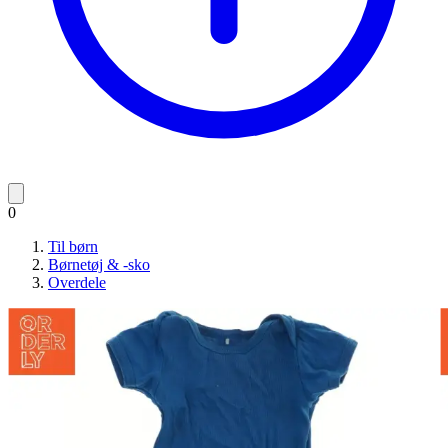
0
Til børn
Børnetøj & -sko
Overdele