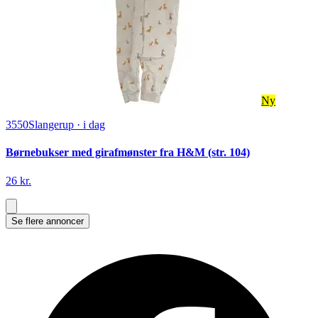
Ny
3550
Slangerup
·
i dag
Børnebukser med girafmønster fra H&M (str. 104)
26 kr.
Se flere annoncer