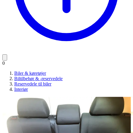
0
Biler & køretøjer
Biltilbehør & -reservedele
Reservedele til biler
Interiør