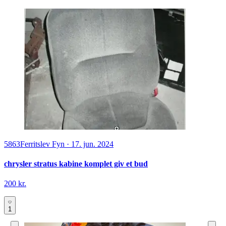
5863
Ferritslev Fyn
·
17. jun. 2024
chrysler stratus kabine komplet giv et bud
200 kr.
1