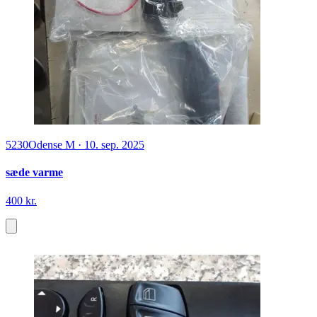
5230
Odense M
·
10. sep. 2025
sæde varme
400 kr.