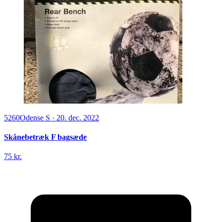
5260
Odense S
·
20. dec. 2022
Skånebetræk F bagsæde
75 kr.