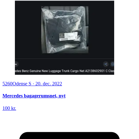
5260
Odense S
·
20. dec. 2022
Mercedes bagagerumsnet, nyt
100 kr.