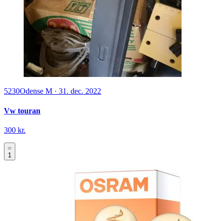
5230
Odense M
·
31. dec. 2022
Vw touran
300 kr.
1