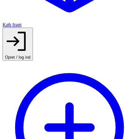
Køb fragt
Opret / log ind