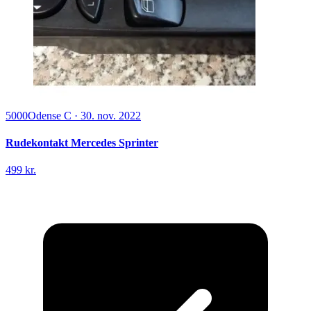
5000
Odense C
·
30. nov. 2022
Rudekontakt Mercedes Sprinter
499 kr.