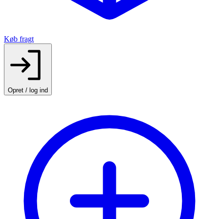
Køb fragt
Opret / log ind