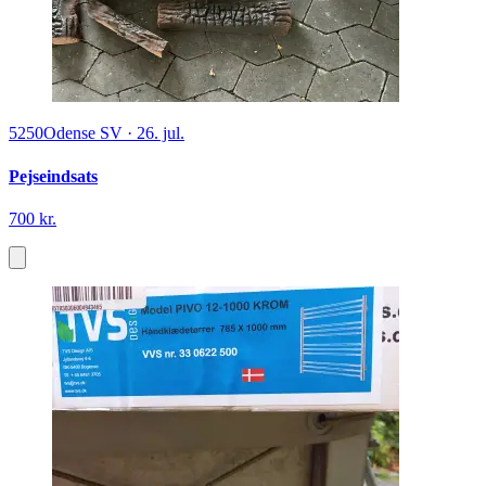
5250
Odense SV
·
26. jul.
Pejseindsats
700 kr.