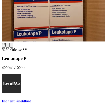
1
/
1
5250 Odense SV
Leukotape P
400 kr.
1.100 kr.
Indhent lånetilbud