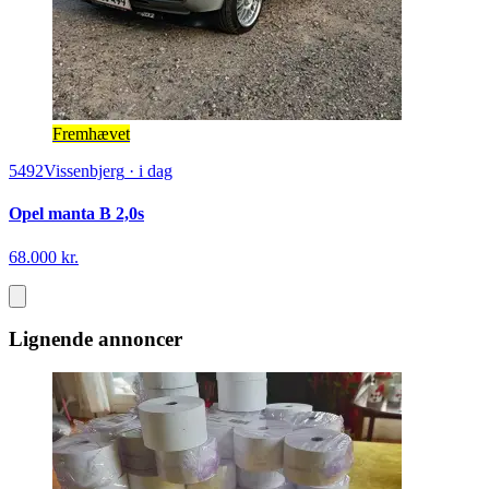
Fremhævet
5492
Vissenbjerg
·
i dag
Opel manta B 2,0s
68.000 kr.
Lignende annoncer