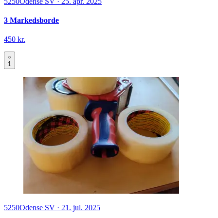
5250
Odense SV
·
25. apr. 2025
3 Markedsborde
450 kr.
1
5250
Odense SV
·
21. jul. 2025