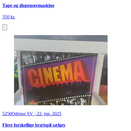
Tape og dispensermaskine
350 kr.
5250
Odense SV
·
22. jun. 2025
Flere forskellige brætspil sælges