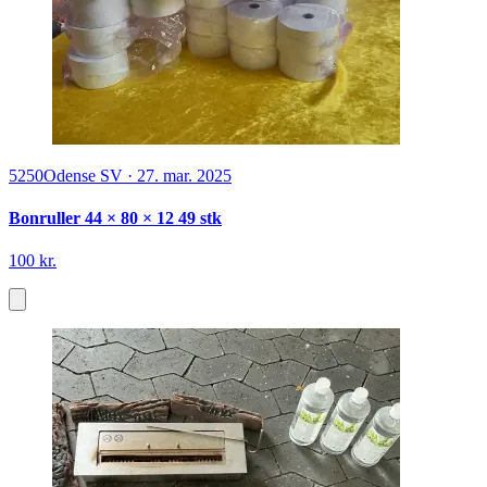
5250
Odense SV
·
27. mar. 2025
Bonruller 44 × 80 × 12 49 stk
100 kr.