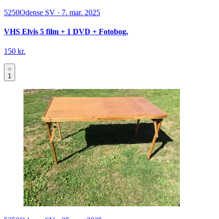
5250
Odense SV
·
7. mar. 2025
VHS Elvis 5 film + 1 DVD + Fotobog.
150 kr.
1