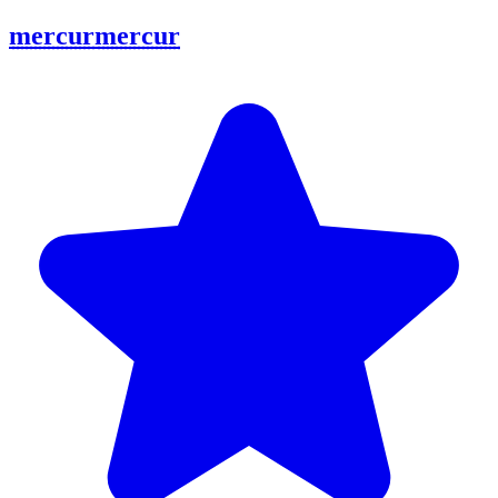
mercur
mercur