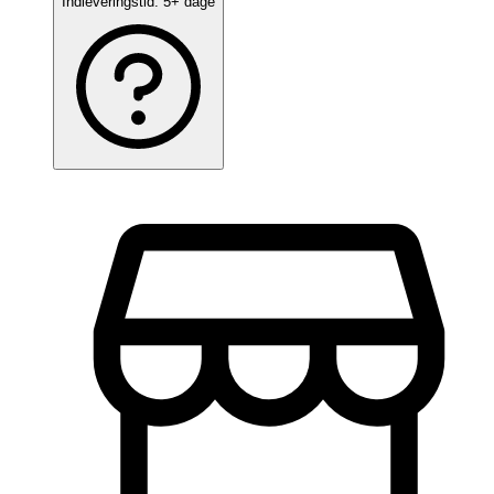
Indleveringstid:
5+ dage