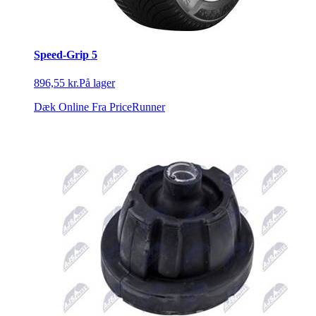
Speed-Grip 5
896,55 kr.
På lager
Dæk Online
Fra PriceRunner