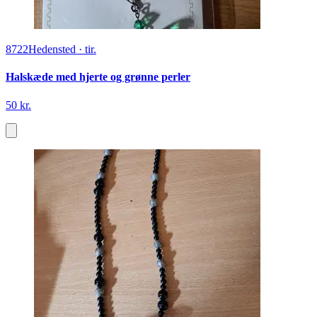
8722
Hedensted
·
tir.
Halskæde med hjerte og grønne perler
50 kr.