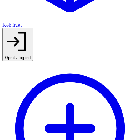
Køb fragt
Opret / log ind