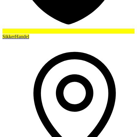
SikkerHandel