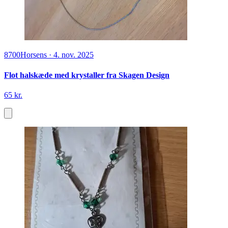
8700
Horsens
·
4. nov. 2025
Flot halskæde med krystaller fra Skagen Design
65 kr.