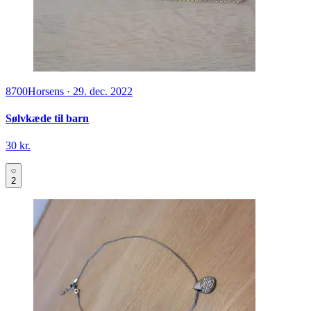
8700
Horsens
·
29. dec. 2022
Sølvkæde til barn
30 kr.
2