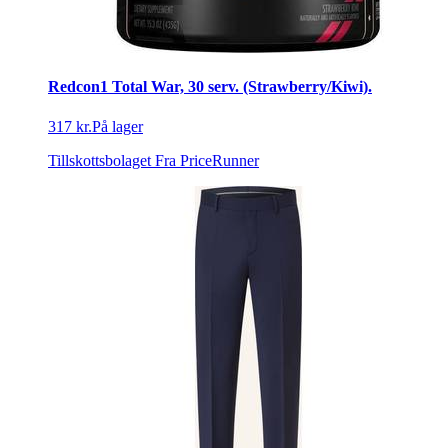
Redcon1 Total War, 30 serv. (Strawberry/Kiwi).
317 kr.
På lager
Tillskottsbolaget
Fra PriceRunner