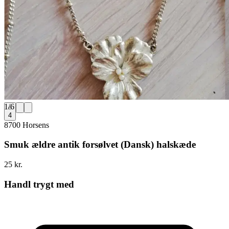
1
/
6
4
8700 Horsens
Smuk ældre antik forsølvet (Dansk) halskæde
25 kr.
Handl trygt med