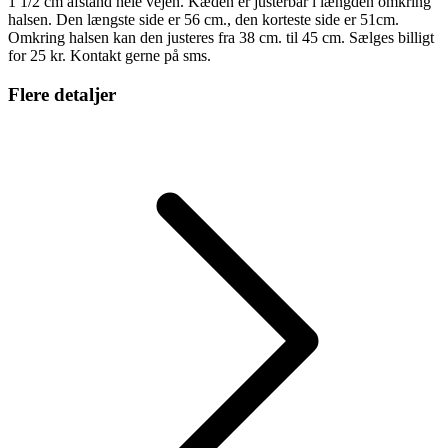
1 1/2 cm afstand hele vejen. Kæden er justerbar i længden omkring
halsen. Den længste side er 56 cm., den korteste side er 51cm.
Omkring halsen kan den justeres fra 38 cm. til 45 cm. Sælges billigt
for 25 kr. Kontakt gerne på sms.
Flere detaljer