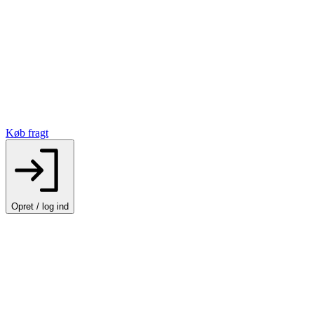
Køb fragt
Opret / log ind