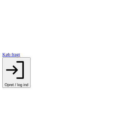
Køb fragt
Opret / log ind