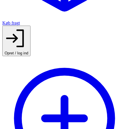
Køb fragt
Opret / log ind