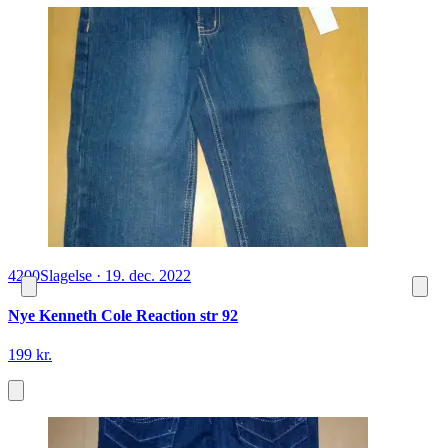
4200
Slagelse
·
19. dec. 2022
Nye Kenneth Cole Reaction str 92
199 kr.