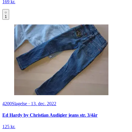
169 kr.
1
4200
Slagelse
·
13. dec. 2022
Ed Hardy by Christian Audigier jeans str. 3/4år
125 kr.