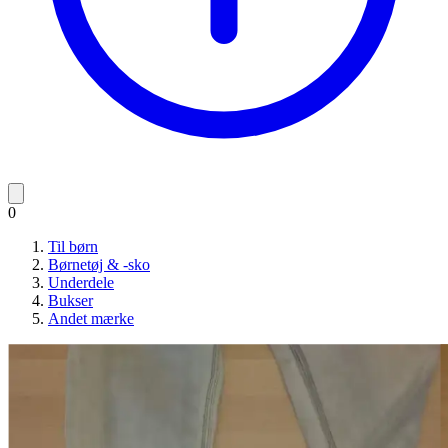
0
Til børn
Børnetøj & -sko
Underdele
Bukser
Andet mærke