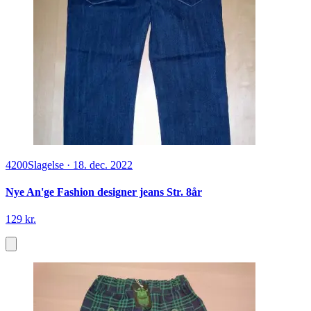
4200
Slagelse
·
18. dec. 2022
Nye An'ge Fashion designer jeans Str. 8år
129 kr.