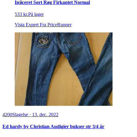
Injiceret Sort Røg Firkantet Normal
533 kr.
På lager
Vista Expert
Fra PriceRunner
4200
Slagelse
·
13. dec. 2022
Ed hardy by Christian Audigier bukser str 3/4 år