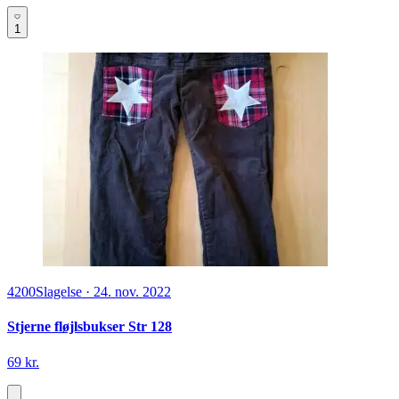
1
4200
Slagelse
·
24. nov. 2022
Stjerne fløjlsbukser Str 128
69 kr.