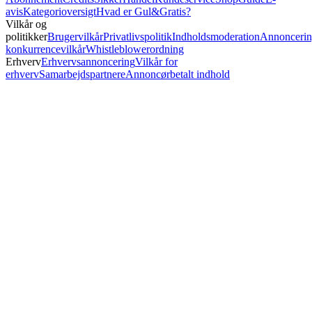
avis
Kategorioversigt
Hvad er Gul&Gratis?
Vilkår og
politikker
Brugervilkår
Privatlivspolitik
Indholdsmoderation
Annoncerin
konkurrencevilkår
Whistleblowerordning
Erhverv
Erhvervsannoncering
Vilkår for
erhverv
Samarbejdspartnere
Annoncørbetalt indhold