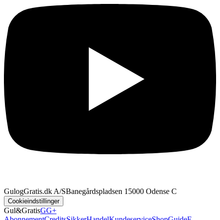
GulogGratis.dk A/S
Banegårdspladsen 1
5000 Odense C
Cookieindstillinger
Gul&Gratis
GG+
Abonnement
Credits
SikkerHandel
Kundeservice
Shop
Guide
E-