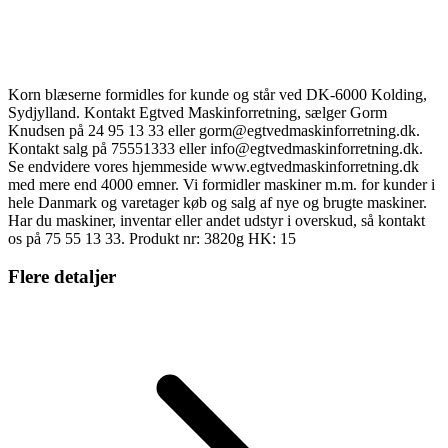
Korn blæserne formidles for kunde og står ved DK-6000 Kolding,
Sydjylland. Kontakt Egtved Maskinforretning, sælger Gorm
Knudsen på 24 95 13 33 eller gorm@egtvedmaskinforretning.dk.
Kontakt salg på 75551333 eller info@egtvedmaskinforretning.dk.
Se endvidere vores hjemmeside www.egtvedmaskinforretning.dk
med mere end 4000 emner. Vi formidler maskiner m.m. for kunder i
hele Danmark og varetager køb og salg af nye og brugte maskiner.
Har du maskiner, inventar eller andet udstyr i overskud, så kontakt
os på 75 55 13 33. Produkt nr: 3820g HK: 15
Flere detaljer