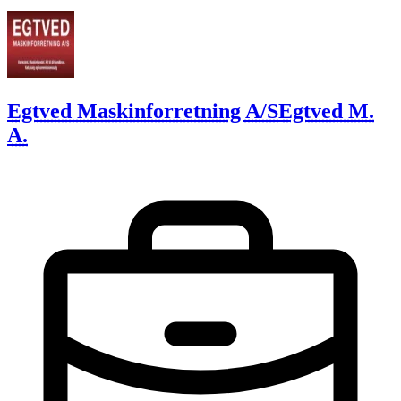
Egtved Maskinforretning A/S
Egtved M.
A.