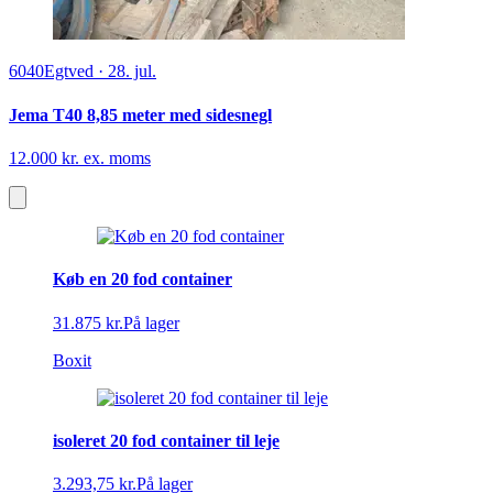
6040
Egtved
·
28. jul.
Jema T40 8,85 meter med sidesnegl
12.000 kr. ex. moms
Køb en 20 fod container
31.875 kr.
På lager
Boxit
isoleret 20 fod container til leje
3.293,75 kr.
På lager