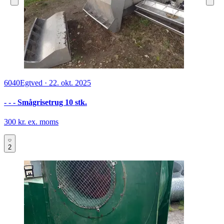
6040
Egtved
·
22. okt. 2025
- - - Smågrisetrug 10 stk.
300 kr. ex. moms
2