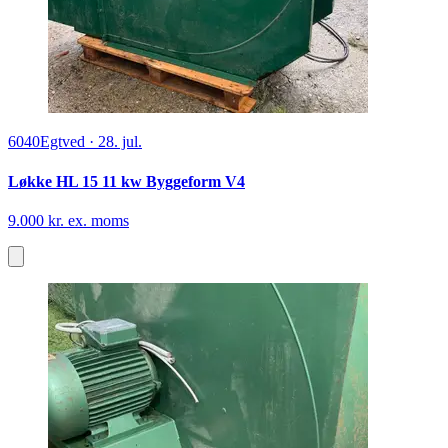
6040
Egtved
·
28. jul.
Løkke HL 15 11 kw Byggeform V4
9.000 kr. ex. moms