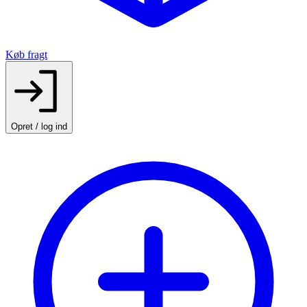
Køb fragt
Opret / log ind