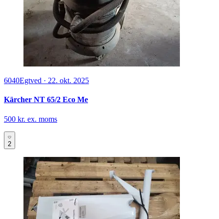
6040
Egtved
·
22. okt. 2025
Kärcher NT 65/2 Eco Me
500 kr. ex. moms
2