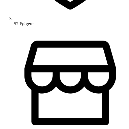
52
Følger
e