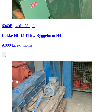
6040
Egtved
·
28. jul.
Løkke HL 15 11 kw Byggeform H4
9.000 kr. ex. moms