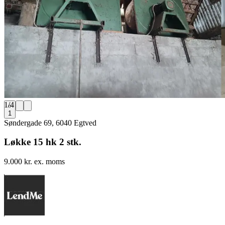
1
/
4
1
Søndergade 69, 6040 Egtved
Løkke 15 hk 2 stk.
9.000 kr. ex. moms