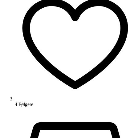
4
Følger
e