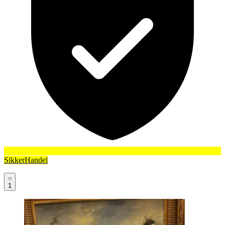
SikkerHandel
1