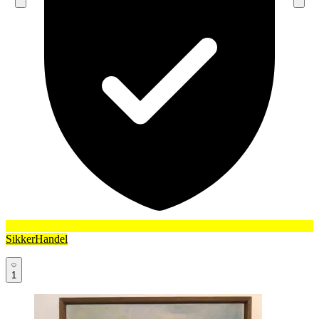
SikkerHandel
1