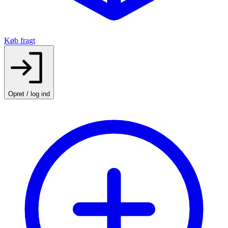
Køb fragt
Opret / log ind