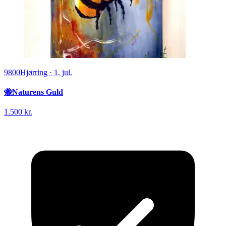
9800
Hjørring
·
1. jul.
🐝Naturens Guld
1.500 kr.