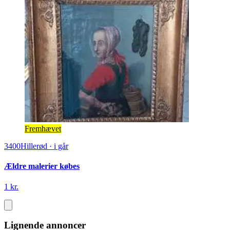
Fremhævet
3400
Hillerød
·
i går
Ældre malerier købes
1 kr.
Lignende annoncer