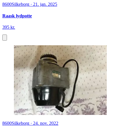
8600
Silkeborg
·
21. jan. 2025
Raask lydpotte
395 kr.
8600
Silkeborg
·
24. nov. 2022