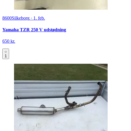
8600
Silkeborg
·
1. feb.
Yamaha TZR 250 V udstødning
650 kr.
1