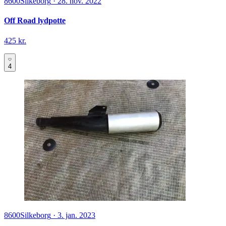
8600
Silkeborg
·
28. nov. 2022
Off Road lydpotte
425 kr.
4
8600
Silkeborg
·
3. jan. 2023