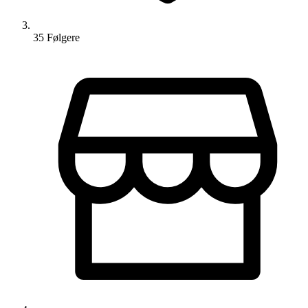
35
Følger
e