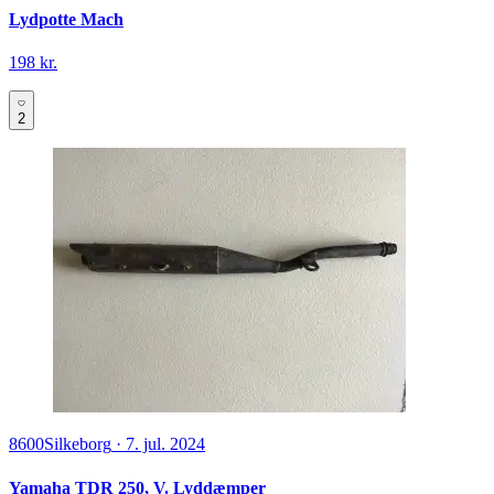
Lydpotte Mach
198 kr.
2
8600
Silkeborg
·
7. jul. 2024
Yamaha TDR 250, V. Lyddæmper