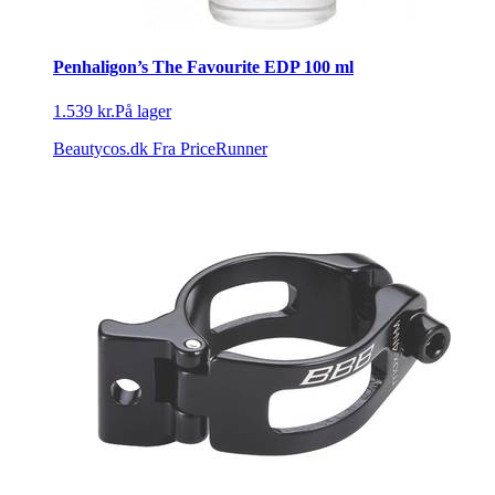
Penhaligon’s The Favourite EDP 100 ml
1.539 kr.
På lager
Beautycos.dk
Fra PriceRunner