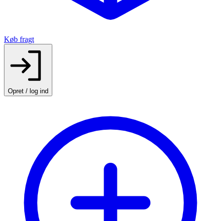
Køb fragt
Opret / log ind