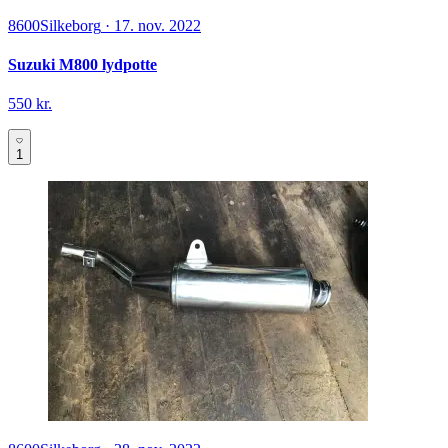
8600
Silkeborg
·
17. nov. 2022
Suzuki M800 lydpotte
550 kr.
1