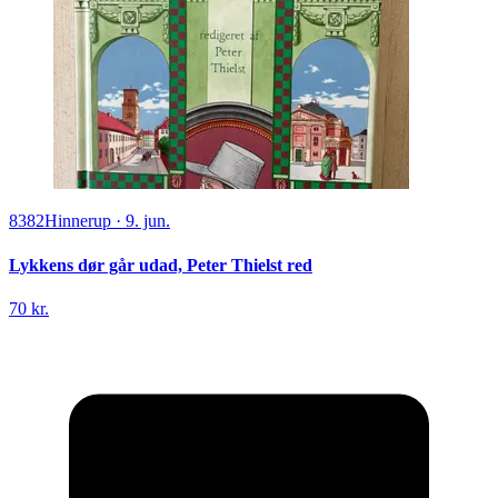
8382
Hinnerup
·
9. jun.
Lykkens dør går udad, Peter Thielst red
70 kr.