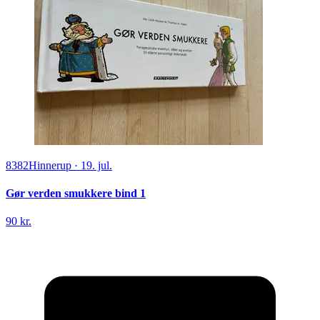
8382
Hinnerup
·
19. jul.
Gør verden smukkere bind 1
90 kr.