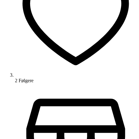
2
Følger
e