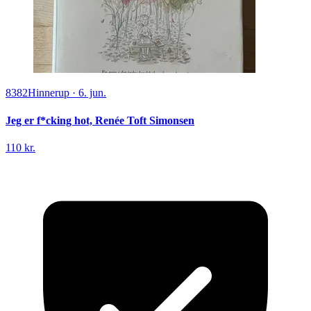
8382
Hinnerup
·
6. jun.
Jeg er f*cking hot, Renée Toft Simonsen
110 kr.