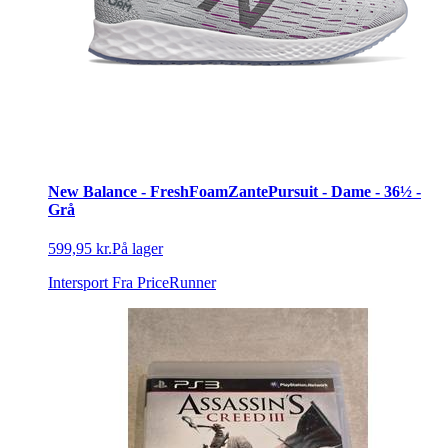
New Balance - FreshFoamZantePursuit - Dame - 36½ -
Grå
599,95 kr.
På lager
Intersport
Fra PriceRunner