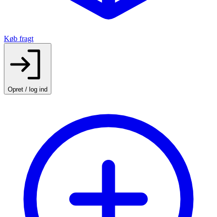
Køb fragt
Opret / log ind