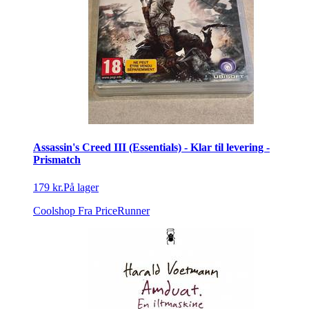
Assassin's Creed III (Essentials) - Klar til levering -
Prismatch
179 kr.
På lager
Coolshop
Fra PriceRunner