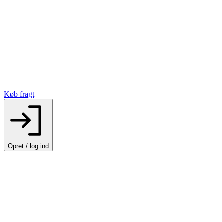
Køb fragt
Opret / log ind