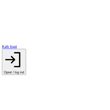
Køb fragt
Opret / log ind