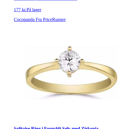
177 kr.
På lager
Cocopanda
Fra PriceRunner
Solitaire Ring i Forgyldt Sølv med Zirkonia