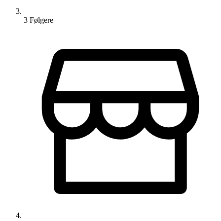
3
Følger
e