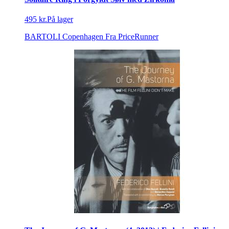
495 kr.
På lager
BARTOLI Copenhagen
Fra PriceRunner