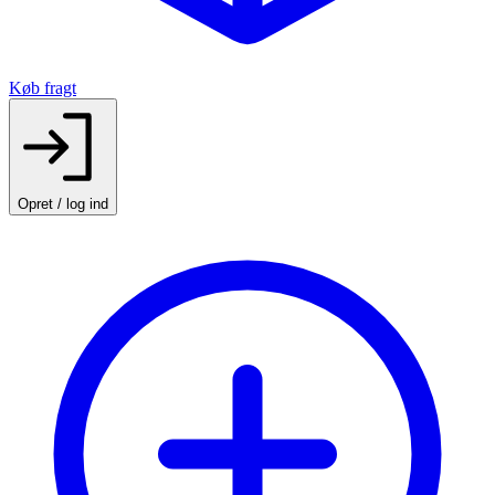
Køb fragt
Opret / log ind