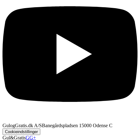
GulogGratis.dk A/S
Banegårdspladsen 1
5000 Odense C
Cookieindstillinger
Gul&Gratis
GG+