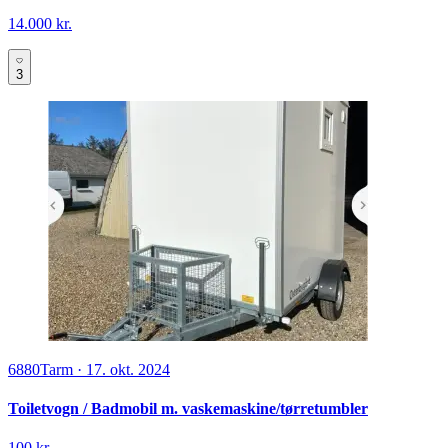
14.000 kr.
3
6880
Tarm
·
17. okt. 2024
Toiletvogn / Badmobil m. vaskemaskine/tørretumbler
100 kr.