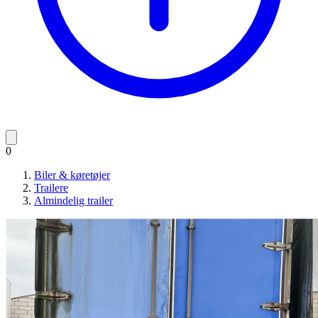
0
Biler & køretøjer
Trailere
Almindelig trailer