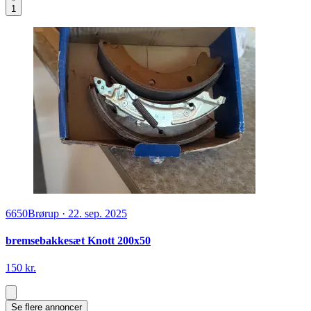
1
6650
Brørup
·
22. sep. 2025
bremsebakkesæt Knott 200x50
150 kr.
Se flere annoncer