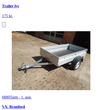
Trailer lys
175 kr.
6880
Tarm
·
1. aug.
VA. Branford