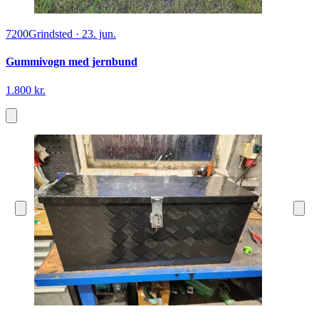
7200
Grindsted
·
23. jun.
Gummivogn med jernbund
1.800 kr.