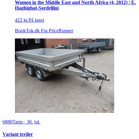
Women in the Middle East and North Africa (4, 2012) | E.
Haghighat-Sordellini
422 kr.
På lager
BookTok.dk
Fra PriceRunner
6880
Tarm
·
30. jul.
Variant trejler