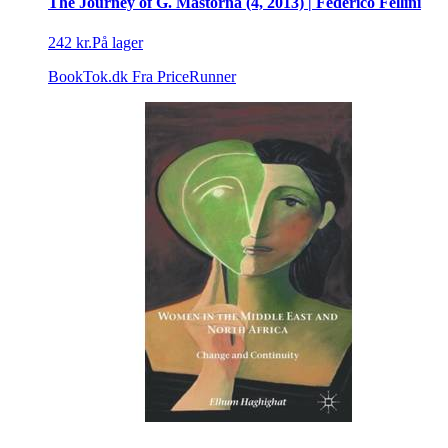
The Journey of G. Mastorna (4, 2013) | Federico Fellini
242 kr.
På lager
BookTok.dk
Fra PriceRunner