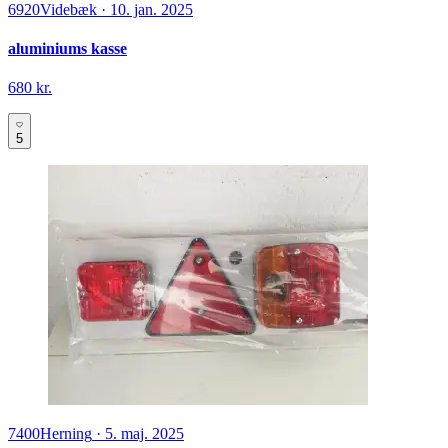
6920
Videbæk
·
10. jan. 2025
aluminiums kasse
680 kr.
5
7400
Herning
·
5. maj. 2025