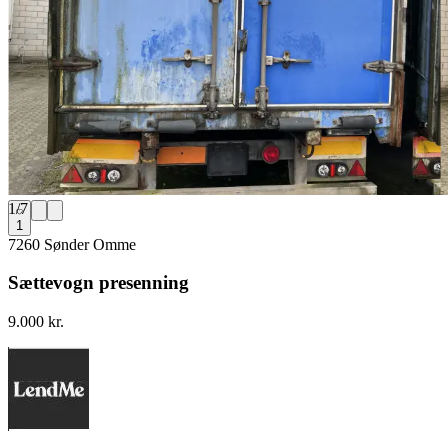
1
/
7
1
7260 Sønder Omme
Sættevogn presenning
9.000 kr.