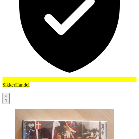
SikkerHandel
1