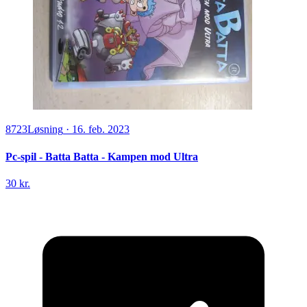
8723
Løsning
·
16. feb. 2023
Pc-spil - Batta Batta - Kampen mod Ultra
30 kr.