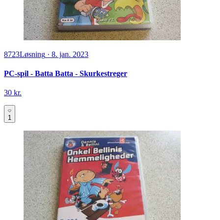
8723
Løsning
·
8. jan. 2023
PC-spil - Batta Batta - Skurkestreger
30 kr.
1