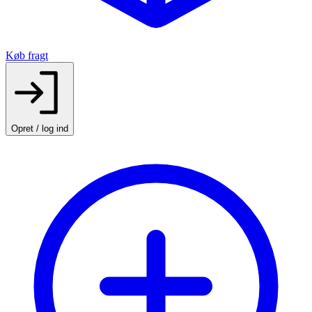
Køb fragt
Opret / log ind