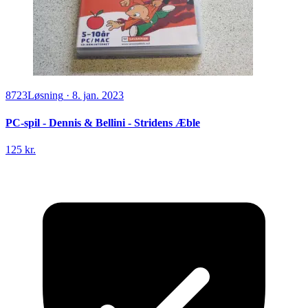
8723
Løsning
·
8. jan. 2023
PC-spil - Dennis & Bellini - Stridens Æble
125 kr.