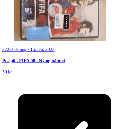
8723
Løsning
·
16. feb. 2023
Pc-spil - FIFA 08 - Ny og uåbnet
50 kr.