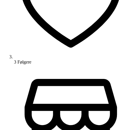
3
Følger
e