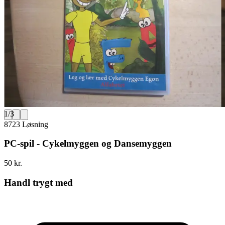
1
/
3
8723 Løsning
PC-spil - Cykelmyggen og Dansemyggen
50 kr.
Handl trygt med