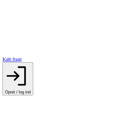
Køb fragt
Opret / log ind