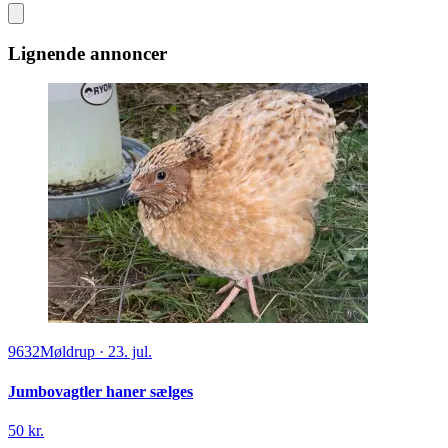
Lignende annoncer
9632
Møldrup
·
23. jul.
Jumbovagtler haner sælges
50 kr.