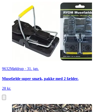
9632
Møldrup
·
31. jan.
Musefælde super smæk, pakke med 2 fælder.
28 kr.