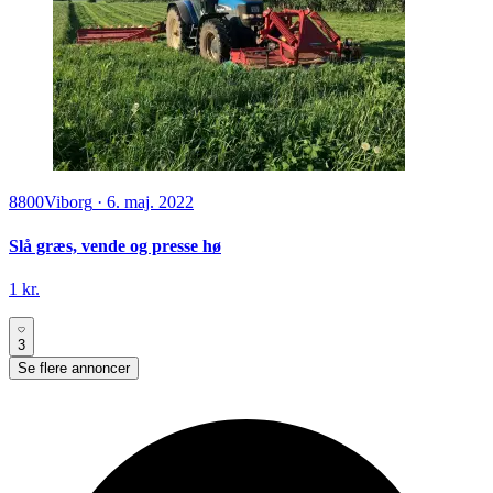
8800
Viborg
·
6. maj. 2022
Slå græs, vende og presse hø
1 kr.
3
Se flere annoncer