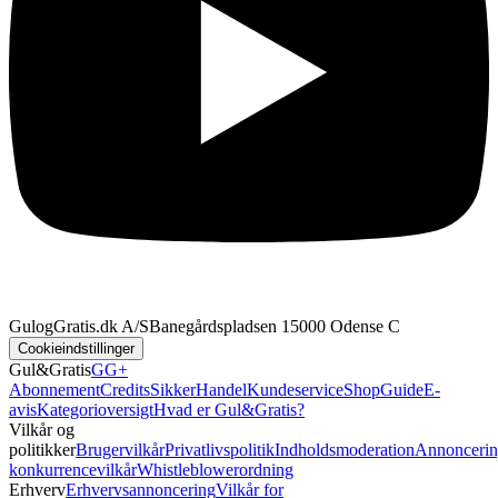
GulogGratis.dk A/S
Banegårdspladsen 1
5000 Odense C
Cookieindstillinger
Gul&Gratis
GG+
Abonnement
Credits
SikkerHandel
Kundeservice
Shop
Guide
E-
avis
Kategorioversigt
Hvad er Gul&Gratis?
Vilkår og
politikker
Brugervilkår
Privatlivspolitik
Indholdsmoderation
Annoncerin
konkurrencevilkår
Whistleblowerordning
Erhverv
Erhvervsannoncering
Vilkår for