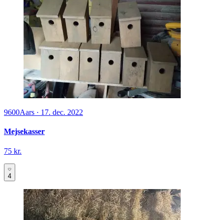
9600
Aars
·
17. dec. 2022
Mejsekasser
75 kr.
4