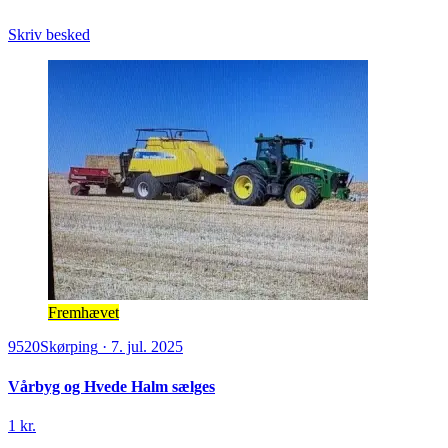
Skriv besked
Fremhævet
9520
Skørping
·
7. jul. 2025
Vårbyg og Hvede Halm sælges
1 kr.