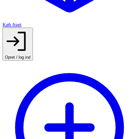
Køb fragt
Opret / log ind