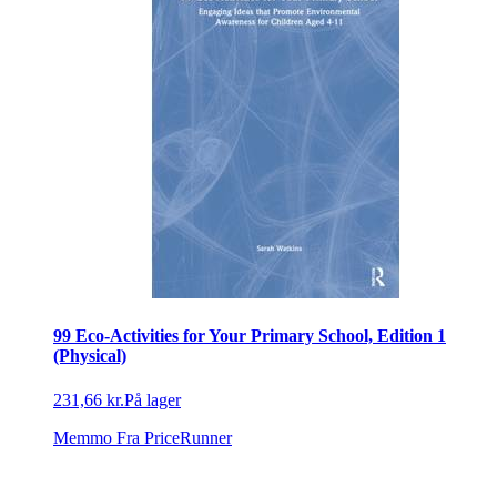
99 Eco-Activities for Your Primary School, Edition 1
(Physical)
231,66 kr.
På lager
Memmo
Fra PriceRunner