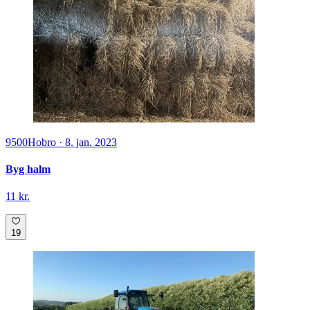
9500
Hobro
·
8. jan. 2023
Byg halm
11 kr.
19