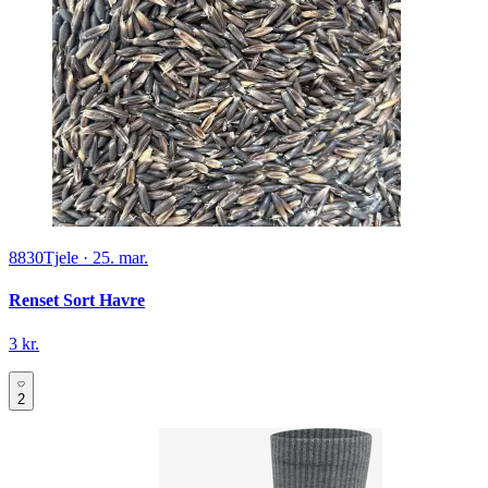
8830
Tjele
·
25. mar.
Renset Sort Havre
3 kr.
2