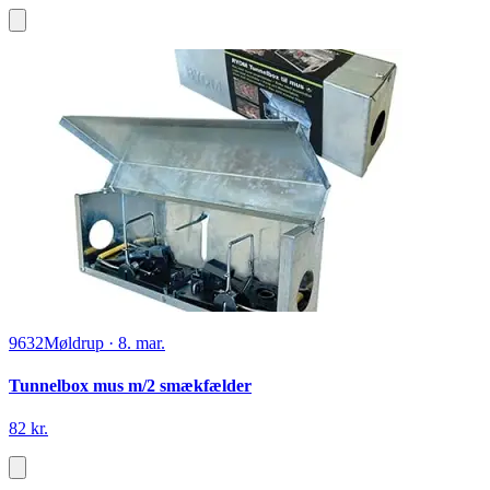
9632
Møldrup
·
8. mar.
Tunnelbox mus m/2 smækfælder
82 kr.