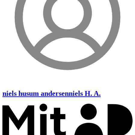
niels husum andersen
niels H. A.