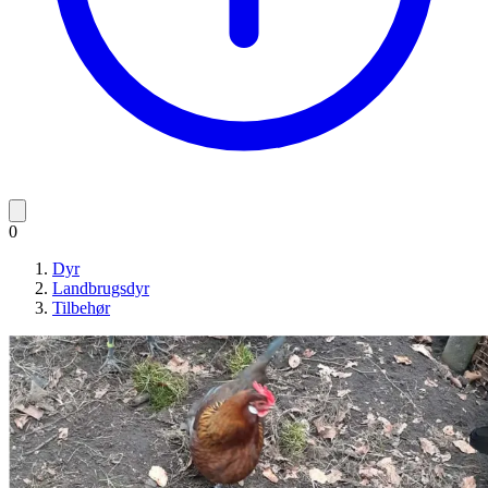
0
Dyr
Landbrugsdyr
Tilbehør