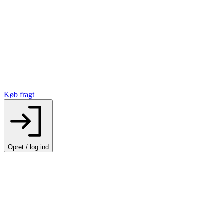
Køb fragt
Opret / log ind