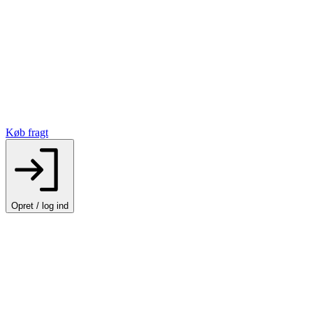
Køb fragt
Opret / log ind