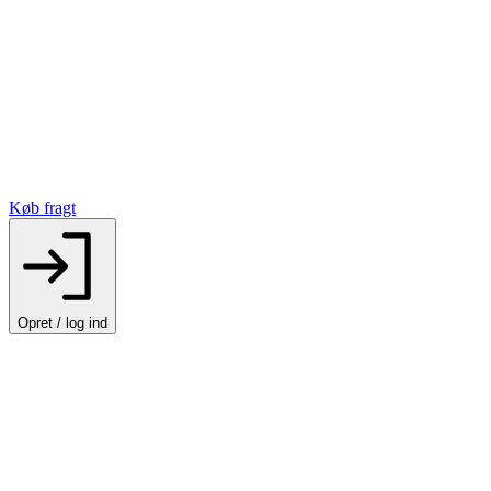
Køb fragt
Opret / log ind