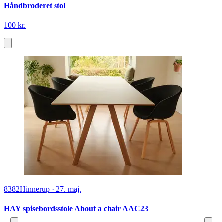
Håndbroderet stol
100 kr.
8382
Hinnerup
·
27. maj.
HAY spisebordsstole About a chair AAC23