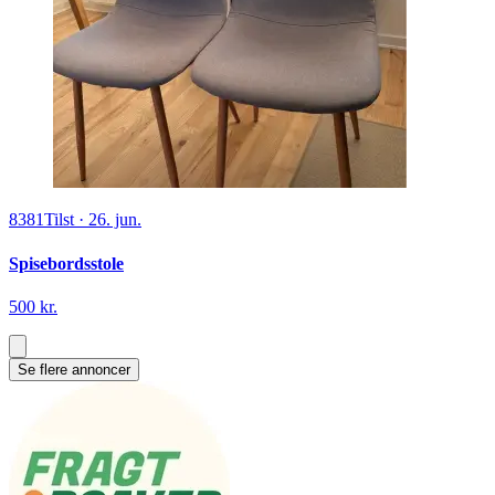
8381
Tilst
·
26. jun.
Spisebordsstole
500 kr.
Se flere annoncer