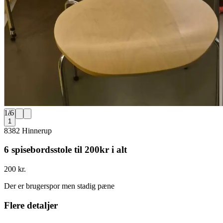
1
/
6
1
8382 Hinnerup
6 spisebordsstole til 200kr i alt
200 kr.
Der er brugerspor men stadig pæne
Flere detaljer