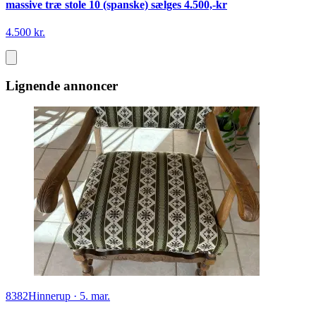
massive træ stole 10 (spanske) sælges 4.500,-kr
4.500 kr.
Lignende annoncer
8382
Hinnerup
·
5. mar.