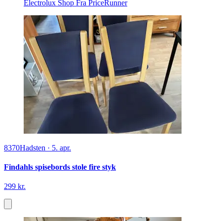
Electrolux Shop
Fra PriceRunner
8370
Hadsten
·
5. apr.
Findahls spisebords stole fire styk
299 kr.