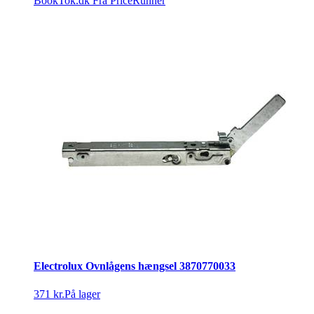
BookTok.dk
Fra PriceRunner
Electrolux Ovnlågens hængsel 3870770033
371 kr.
På lager