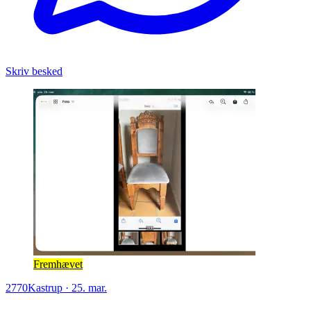
Skriv besked
Fremhævet
2770
Kastrup
·
25. mar.