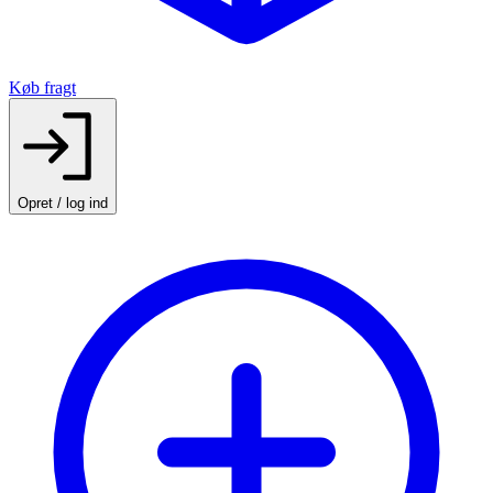
Køb fragt
Opret / log ind