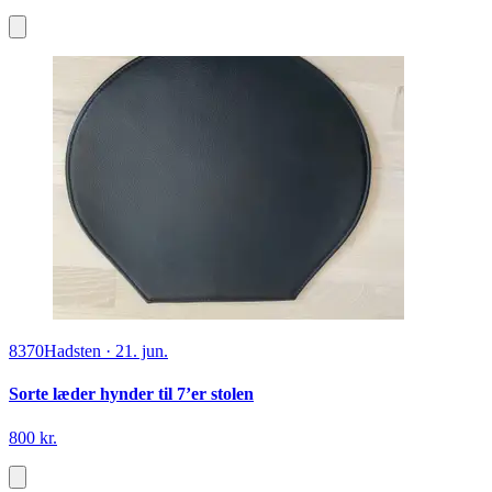
8370
Hadsten
·
21. jun.
Sorte læder hynder til 7’er stolen
800 kr.