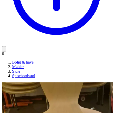
0
Bolig & have
Møbler
Stole
Spisebordsstol