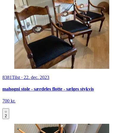
8381
Tilst
·
22. dec. 2023
mahogni stole - særdeles flotte - sælges stykvis
700 kr.
2