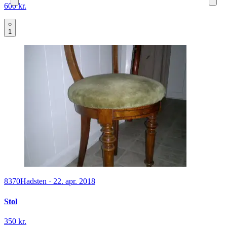
600 kr.
1
8370
Hadsten
·
22. apr. 2018
Stol
350 kr.