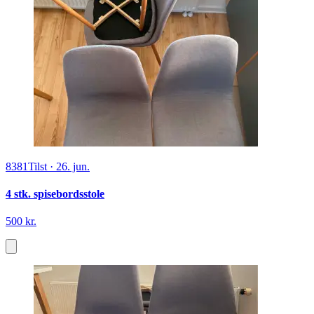
8381
Tilst
·
26. jun.
4 stk. spisebordsstole
500 kr.