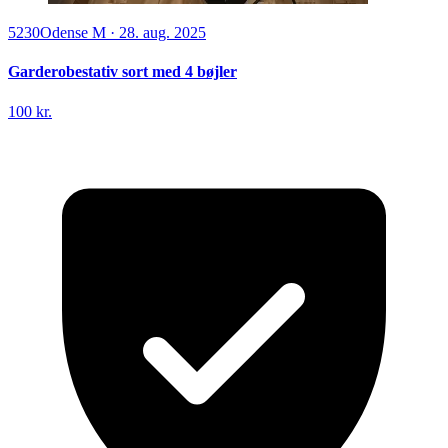
5230
Odense M
·
28. aug. 2025
Garderobestativ sort med 4 bøjler
100 kr.