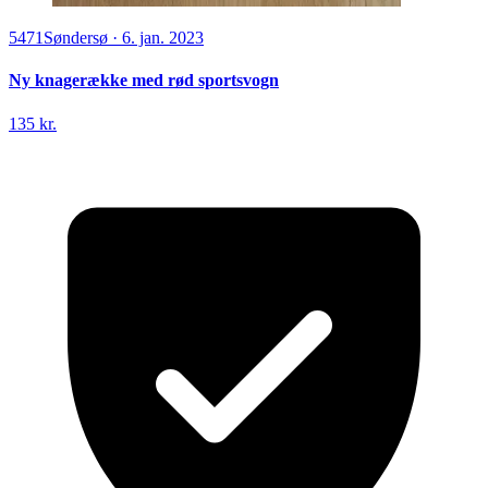
5471
Søndersø
·
6. jan. 2023
Ny knagerække med rød sportsvogn
135 kr.