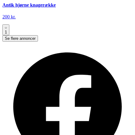
Antik hjørne knagerække
200 kr.
1
Se flere annoncer