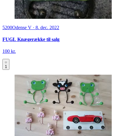
5200
Odense V
·
8. dec. 2022
FUGL Knægerække til salg
100 kr.
1