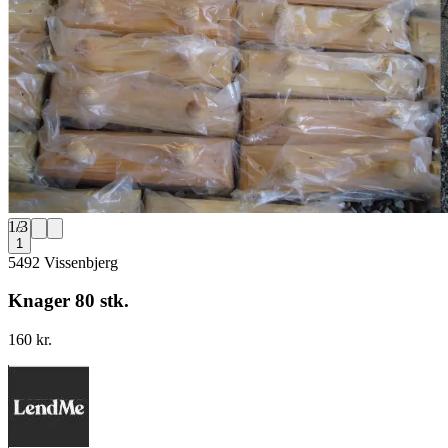
1
/
3
1
5492 Vissenbjerg
Knager 80 stk.
160 kr.