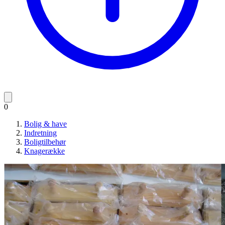
0
Bolig & have
Indretning
Boligtilbehør
Knagerække