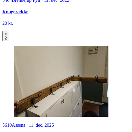
5464
Brenderup Fyn
·
12. dec. 2022
Knagerække
20 kr.
2
5610
Assens
·
11. dec. 2025