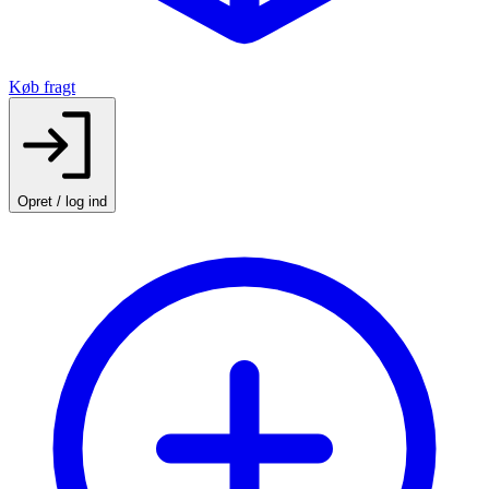
Køb fragt
Opret / log ind