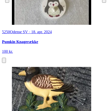
5250
Odense SV
·
18. apr. 2024
Pumkin Knagerække
100 kr.