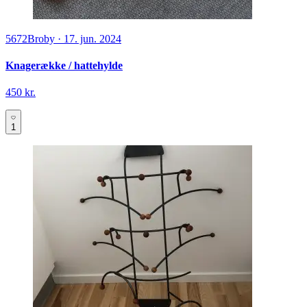
5672
Broby
·
17. jun. 2024
Knagerække / hattehylde
450 kr.
1