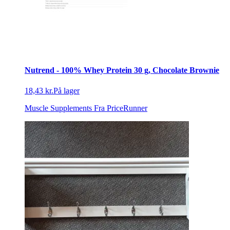
Nutrend - 100% Whey Protein 30 g, Chocolate Brownie
18,43 kr.
På lager
Muscle Supplements
Fra PriceRunner