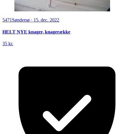
5471
Søndersø
·
15. dec. 2022
HELT NYE knager, knagerække
35 kr.