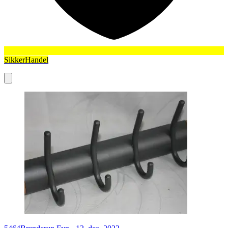
SikkerHandel