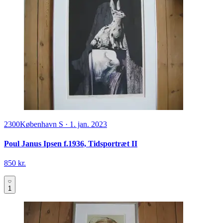
2300
København S
·
1. jan. 2023
Poul Janus Ipsen f.1936, Tidsportræt II
850 kr.
1