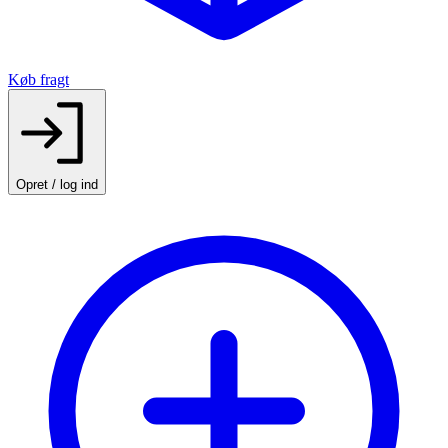
Køb fragt
Opret / log ind