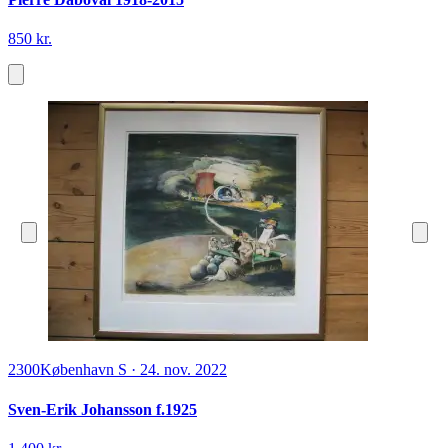
850 kr.
2300
København S
·
24. nov. 2022
Sven-Erik Johansson f.1925