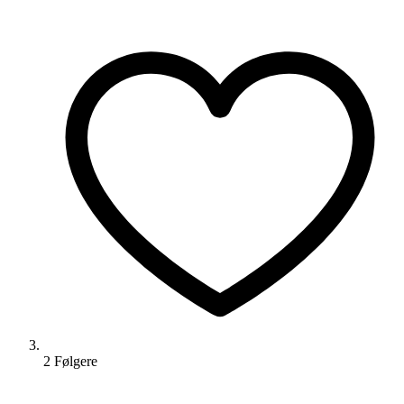
2
Følger
e