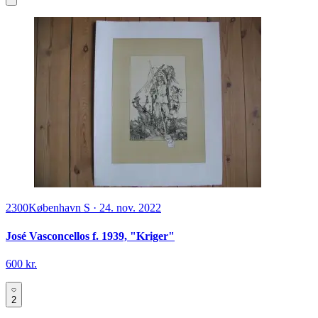
2300
København S
·
24. nov. 2022
José Vasconcellos f. 1939, "Kriger"
600 kr.
2