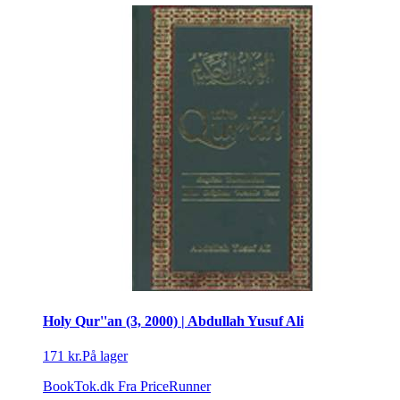
Holy Qur''an (3, 2000) | Abdullah Yusuf Ali
171 kr.
På lager
BookTok.dk
Fra PriceRunner