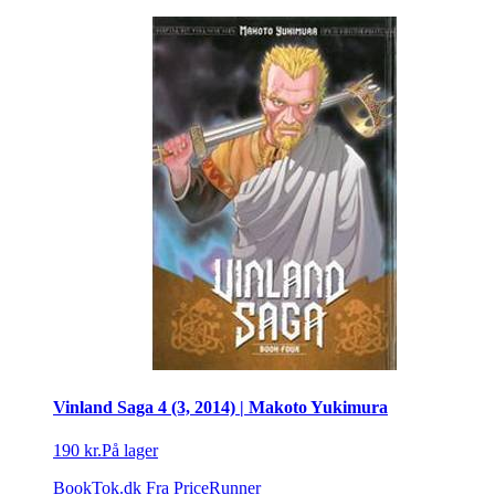
Vinland Saga 4 (3, 2014) | Makoto Yukimura
190 kr.
På lager
BookTok.dk
Fra PriceRunner