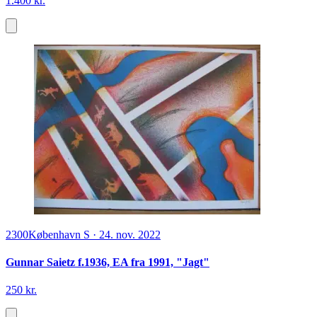
1.400 kr.
2300
København S
·
24. nov. 2022
Gunnar Saietz f.1936, EA fra 1991, "Jagt"
250 kr.