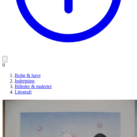
0
Bolig & have
Indretning
Billeder & malerier
Litografi