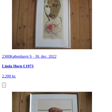
2300
København S
·
30. dec. 2022
Linda Horn f.1973
2.200 kr.