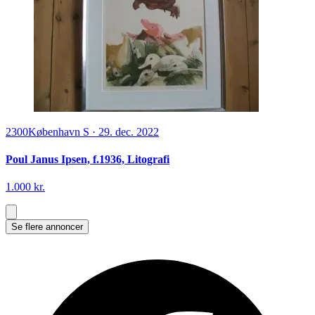
2300
København S
·
29. dec. 2022
Poul Janus Ipsen, f.1936, Litografi
1.000 kr.
Se flere annoncer