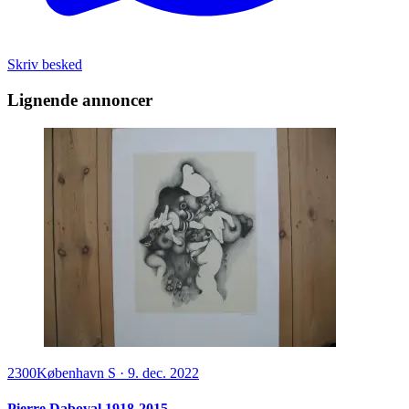
Skriv besked
Lignende annoncer
2300
København S
·
9. dec. 2022
Pierre Daboval 1918-2015