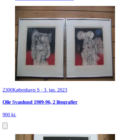
2300
København S
·
3. jan. 2023
Olle Svanlund 1909-96, 2 litografier
900 kr.