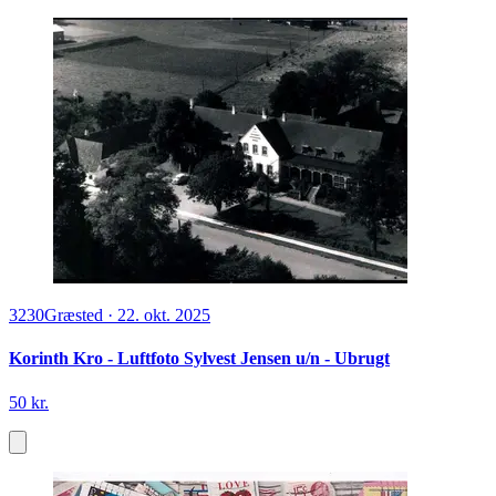
3230
Græsted
·
22. okt. 2025
Korinth Kro - Luftfoto Sylvest Jensen u/n - Ubrugt
50 kr.