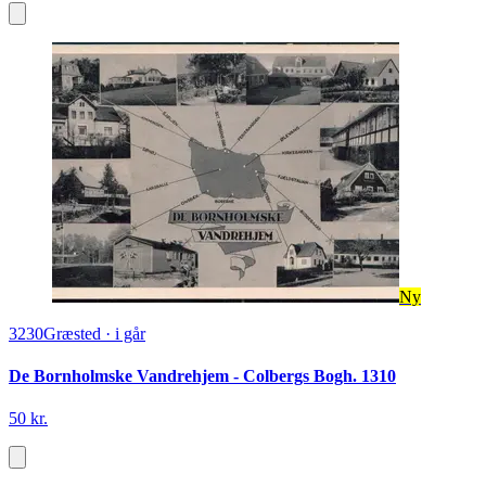
Ny
3230
Græsted
·
i går
De Bornholmske Vandrehjem - Colbergs Bogh. 1310
50 kr.