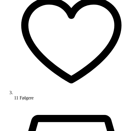
11
Følger
e