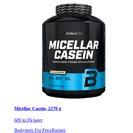
Micellar Casein, 2270 g
689 kr.
På lager
Bodystore
Fra PriceRunner