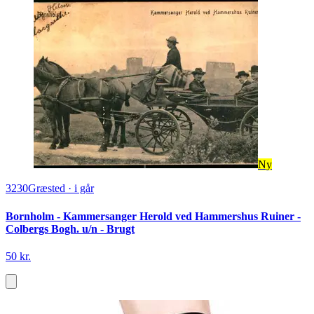
Ny
3230
Græsted
·
i går
Bornholm - Kammersanger Herold ved Hammershus Ruiner -
Colbergs Bogh. u/n - Brugt
50 kr.