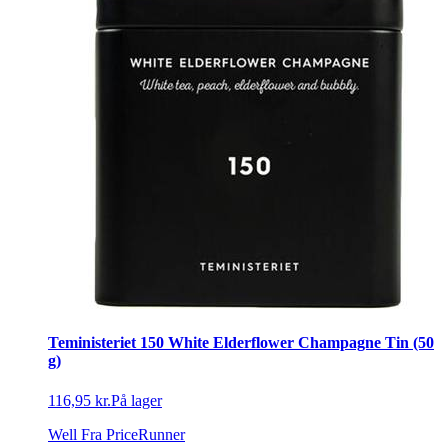
Teministeriet 150 White Elderflower Champagne Tin (50
g)
116,95 kr.
På lager
Well
Fra PriceRunner