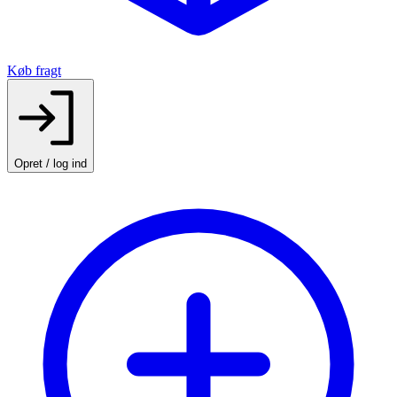
Køb fragt
Opret / log ind