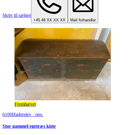
Skriv til sælger
+45 48 XX XX XX
Mail forhandler
Fremhævet
6100
Haderslev
·
ons.
Stor gammel egetræs kiste