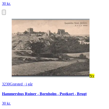
30 kr.
Ny
3230
Græsted
·
i går
Hammershus Ruiner - Bornholm - Postkort - Brugt
30 kr.