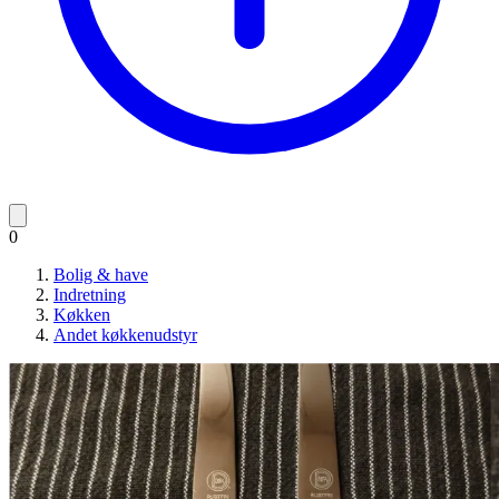
0
Bolig & have
Indretning
Køkken
Andet køkkenudstyr