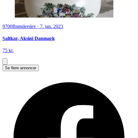
9700
Brønderslev
·
7. jan. 2023
Saltkar, Aksini Danmark
75 kr.
Se flere annoncer