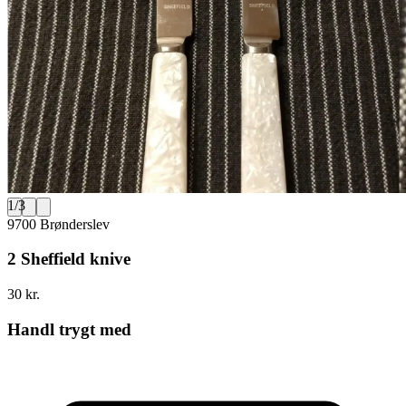
1
/
3
9700 Brønderslev
2 Sheffield knive
30 kr.
Handl trygt med