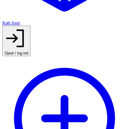
Køb fragt
Opret / log ind