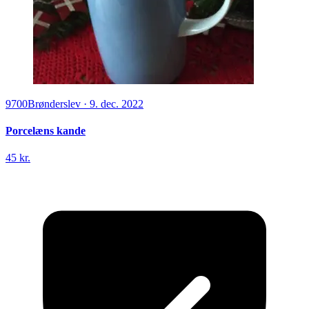
9700
Brønderslev
·
9. dec. 2022
Porcelæns kande
45 kr.