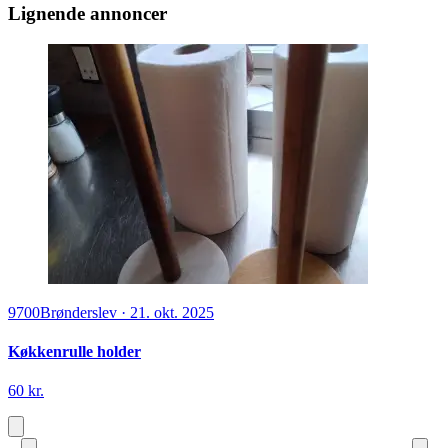
Lignende annoncer
9700
Brønderslev
·
21. okt. 2025
Køkkenrulle holder
60 kr.