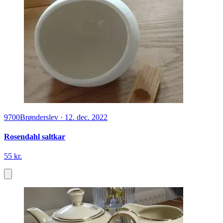
9700
Brønderslev
·
12. dec. 2022
Rosendahl saltkar
55 kr.