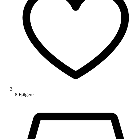
8
Følger
e