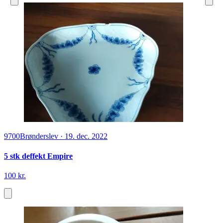
9700
Brønderslev
·
19. dec. 2022
5 stk deffekt Empire
100 kr.