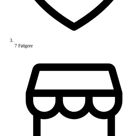
7
Følger
e