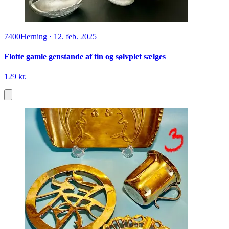
7400
Herning
·
12. feb. 2025
Flotte gamle genstande af tin og sølvplet sælges
129 kr.