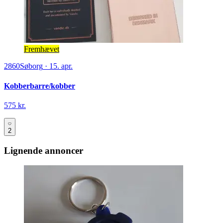
Fremhævet
2860
Søborg
·
15. apr.
Kobberbarre/kobber
575 kr.
2
Lignende annoncer