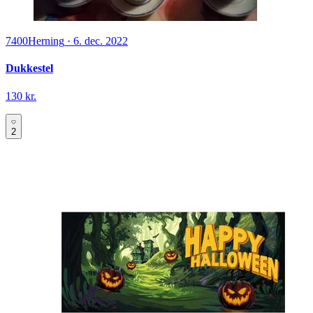
7400
Herning
·
6. dec. 2022
Dukkestel
130 kr.
2