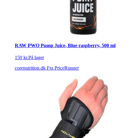
RAW PWO Pump Juice, Blue raspberry, 500 ml
159 kr.
På lager
corenutrition.dk
Fra PriceRunner