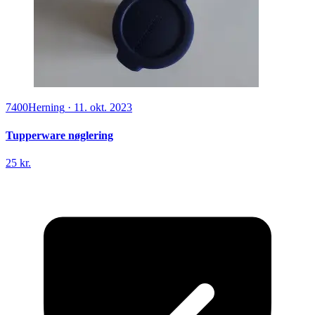
7400
Herning
·
11. okt. 2023
Tupperware nøglering
25 kr.