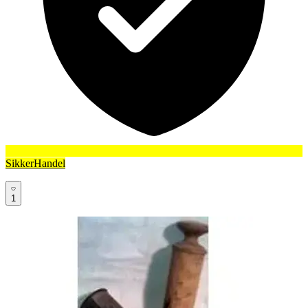
SikkerHandel
1