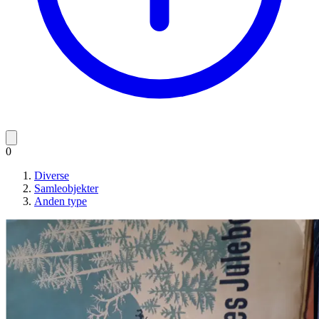
0
Diverse
Samleobjekter
Anden type