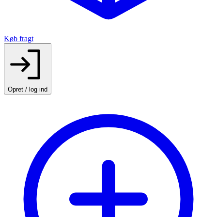
Køb fragt
Opret / log ind