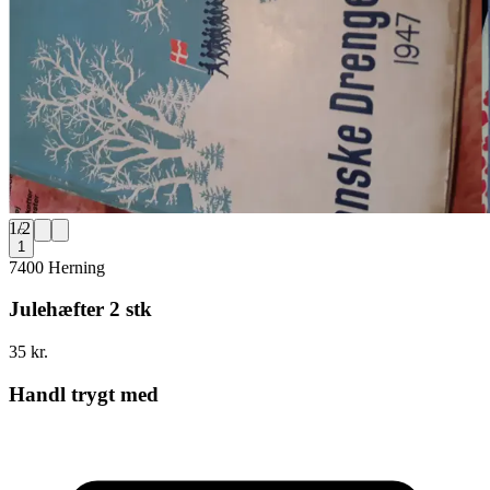
1
/
2
1
7400 Herning
Julehæfter 2 stk
35 kr.
Handl trygt med