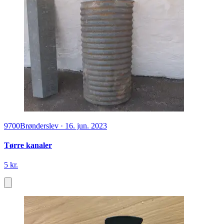
9700
Brønderslev
·
16. jun. 2023
Tørre kanaler
5 kr.