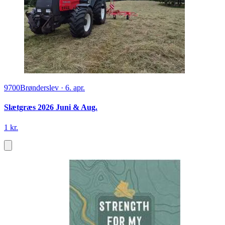
9700
Brønderslev
·
6. apr.
Slætgræs 2026 Juni & Aug.
1 kr.