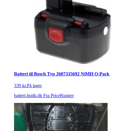
Batteri til Bosch Typ 2607335692 NiMH O-Pack
339 kr.
På lager
batteri-butik.dk
Fra PriceRunner