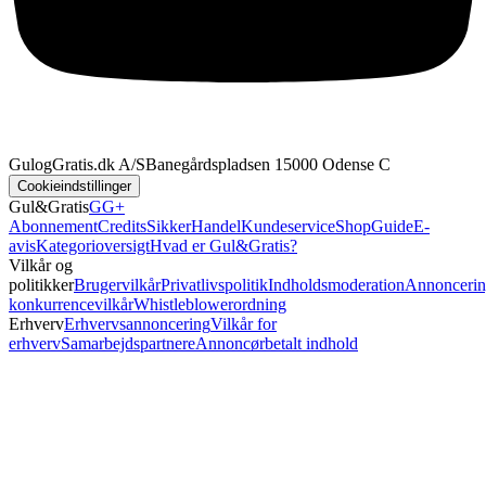
GulogGratis.dk A/S
Banegårdspladsen 1
5000 Odense C
Cookieindstillinger
Gul&Gratis
GG+
Abonnement
Credits
SikkerHandel
Kundeservice
Shop
Guide
E-
avis
Kategorioversigt
Hvad er Gul&Gratis?
Vilkår og
politikker
Brugervilkår
Privatlivspolitik
Indholdsmoderation
Annoncerin
konkurrencevilkår
Whistleblowerordning
Erhverv
Erhvervsannoncering
Vilkår for
erhverv
Samarbejdspartnere
Annoncørbetalt indhold