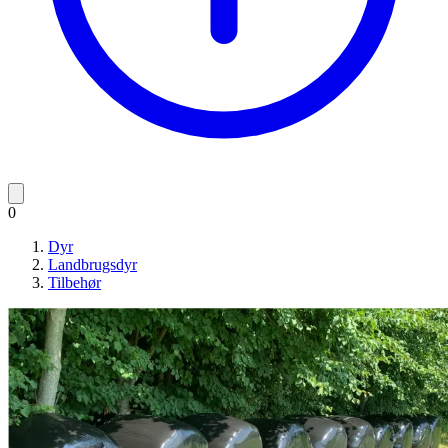
0
Dyr
Landbrugsdyr
Tilbehør