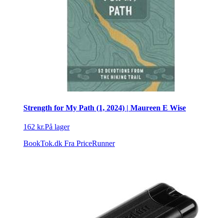
Strength for My Path (1, 2024) | Maureen E Wise
162 kr.
På lager
BookTok.dk
Fra PriceRunner