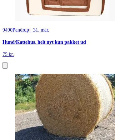
9490
Pandrup
·
31. mar.
Hund/Kattehus, helt nyt kun pakket ud
75 kr.