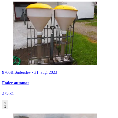
9700
Brønderslev
·
31. aug. 2023
Foder automat
375 kr.
1