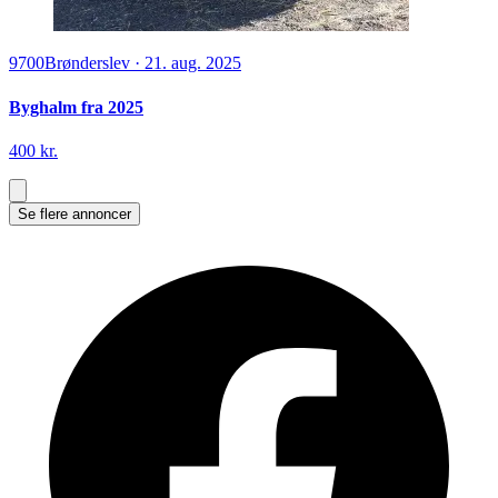
9700
Brønderslev
·
21. aug. 2025
Byghalm fra 2025
400 kr.
Se flere annoncer