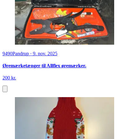
9490
Pandrup
·
9. nov. 2025
Øremærketænger til Allflex øremærker.
200 kr.