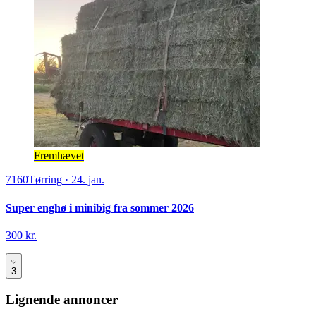
Fremhævet
7160
Tørring
·
24. jan.
Super enghø i minibig fra sommer 2026
300 kr.
3
Lignende annoncer