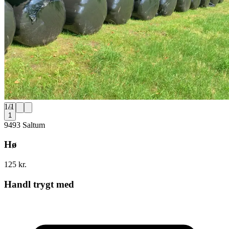
1
/
1
1
9493 Saltum
Hø
125 kr.
Handl trygt med