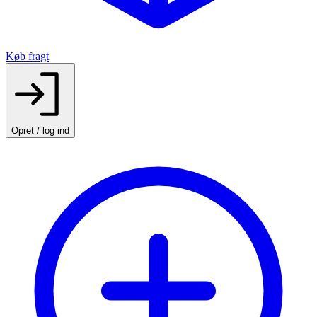
Køb fragt
Opret / log ind