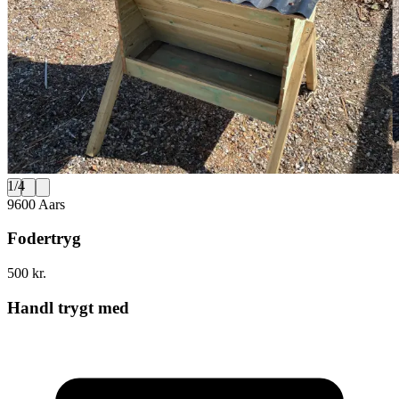
1
/
4
9600 Aars
Fodertryg
500 kr.
Handl trygt med