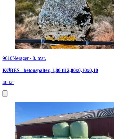
9610
Nørager
·
8. mar.
KØBES - betonspalter, 1,80 til 2,00x0,10x0,10
40 kr.