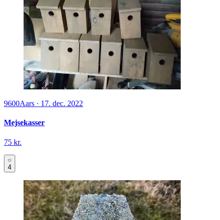
9600
Aars
·
17. dec. 2022
Mejsekasser
75 kr.
4