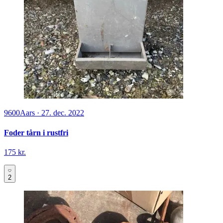
9600
Aars
·
27. dec. 2022
Foder tårn i rustfri
175 kr.
2