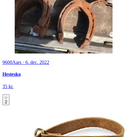
9600
Aars
·
6. dec. 2022
Hestesko
35 kr.
2