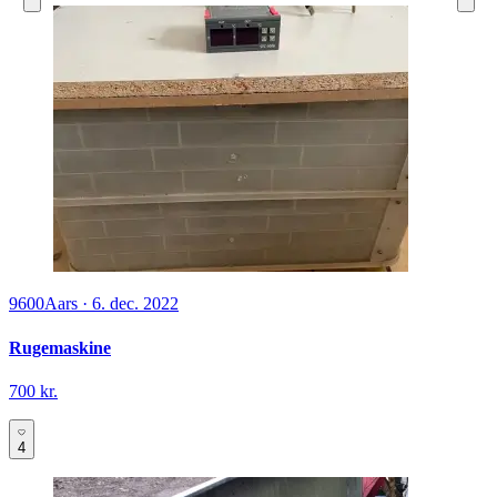
9600
Aars
·
6. dec. 2022
Rugemaskine
700 kr.
4