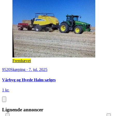
Fremhævet
9520
Skørping
·
7. jul. 2025
Vårbyg og Hvede Halm sælges
1 kr.
Lignende annoncer