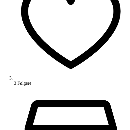
3
Følger
e