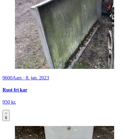
9600
Aars
·
8. jan. 2023
Rust fri kar
950 kr.
6