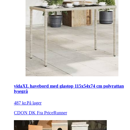
vidaXL havebord med glastop 115x54x74 cm polyrattan
lysegrå
487 kr.
På lager
CDON DK
Fra PriceRunner