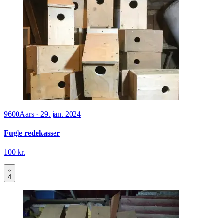
9600
Aars
·
29. jan. 2024
Fugle redekasser
100 kr.
4