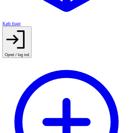
Køb fragt
Opret / log ind