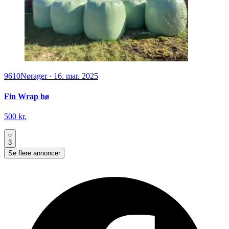
9610
Nørager
·
16. mar. 2025
Fin Wrap hø
500 kr.
3
Se flere annoncer