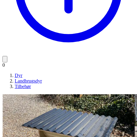
0
Dyr
Landbrugsdyr
Tilbehør