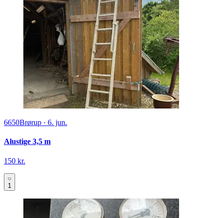
6650
Brørup
·
6. jun.
Alustige 3,5 m
150 kr.
1