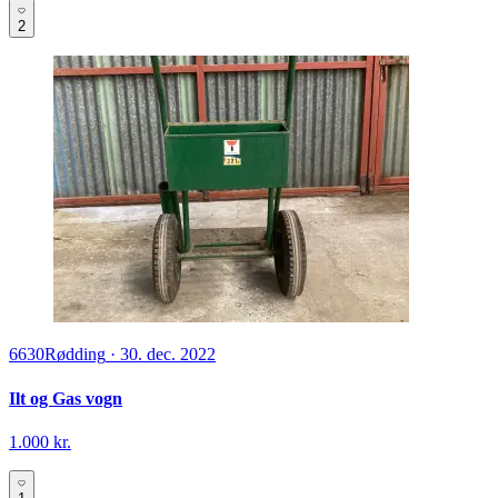
2
6630
Rødding
·
30. dec. 2022
Ilt og Gas vogn
1.000 kr.