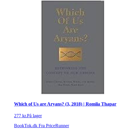
Which of Us are Aryans? (3, 2018) | Romila Thapar
277 kr.
På lager
BookTok.dk
Fra PriceRunner