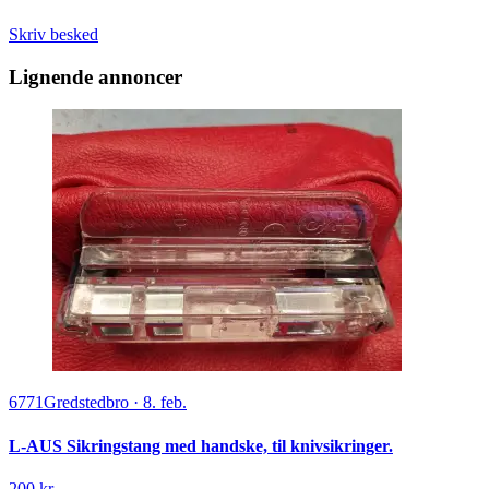
Skriv besked
Lignende annoncer
6771
Gredstedbro
·
8. feb.
L-AUS Sikringstang med handske, til knivsikringer.
200 kr.