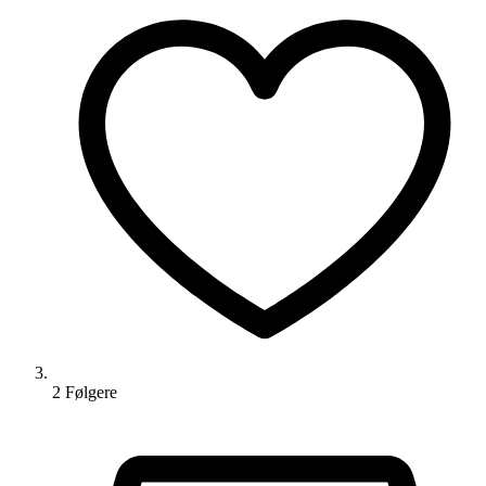
2
Følger
e