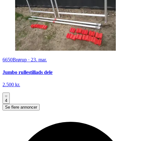
6650
Brørup
·
23. mar.
Jumbo rullestillads dele
2.500 kr.
4
Se flere annoncer