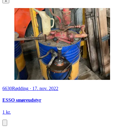
1
6630
Rødding
·
17. nov. 2022
ESSO smøreudstyr
1 kr.