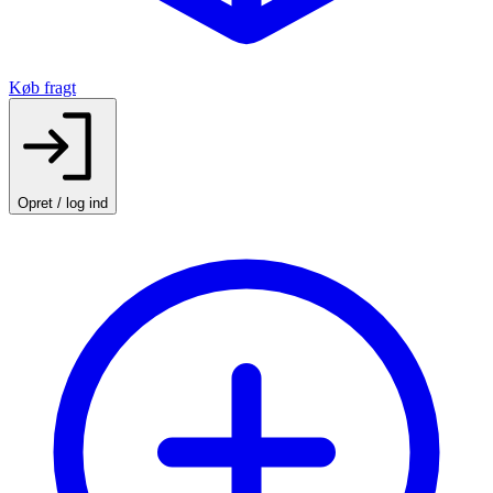
Køb fragt
Opret / log ind