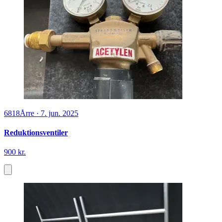
6818
Årre
·
7. jun. 2025
Reduktionsventiler
900 kr.