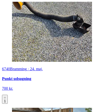
6740
Bramming
·
24. maj.
Punkt udsugning
700 kr.
1