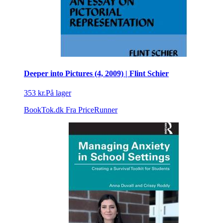
Deeper into Pictures (4, 2009) | Flint Schier
353 kr.
På lager
BookTok.dk
Fra PriceRunner