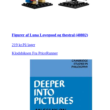
Figurer af Luna Lovegood og thestral (40802)
219 kr.
På lager
Klodsbiksen
Fra PriceRunner