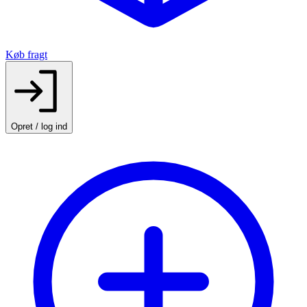
Køb fragt
Opret / log ind