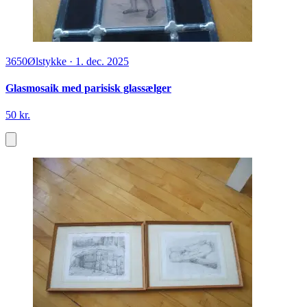
3650
Ølstykke
·
1. dec. 2025
Glasmosaik med parisisk glassælger
50 kr.