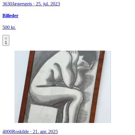
3630
Jægerspris
·
25. jul. 2023
Billeder
500 kr.
1
4000
Roskilde
·
21. apr. 2025