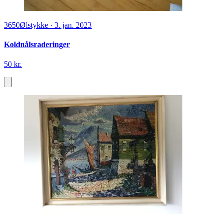
3650
Ølstykke
·
3. jan. 2023
Koldnålsraderinger
50 kr.