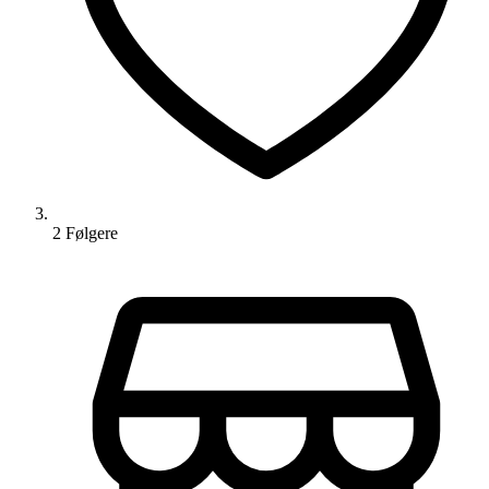
2
Følger
e