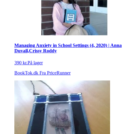
Managing Anxiety in School Settings (4, 2020) | Anna
Duvall,Crissy Roddy
390 kr.
På lager
BookTok.dk
Fra PriceRunner