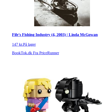
Fife's Fishing Industry (4, 2003) | Linda McGowan
147 kr.
På lager
BookTok.dk
Fra PriceRunner