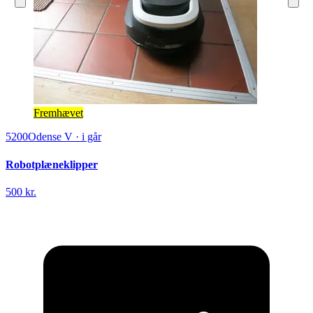
Fremhævet
5200
Odense V
·
i går
Robotplæneklipper
500 kr.