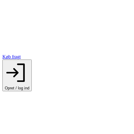
Køb fragt
Opret / log ind