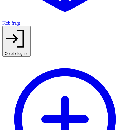
Køb fragt
Opret / log ind