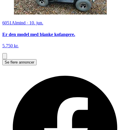
6051
Almind
·
10. jun.
Er den model med blanke kofangere.
5.750 kr.
Se flere annoncer