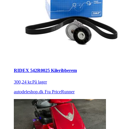
RIDEX 542R0025 Kileribberem
300,24 kr.
På lager
autodeleshop.dk
Fra PriceRunner