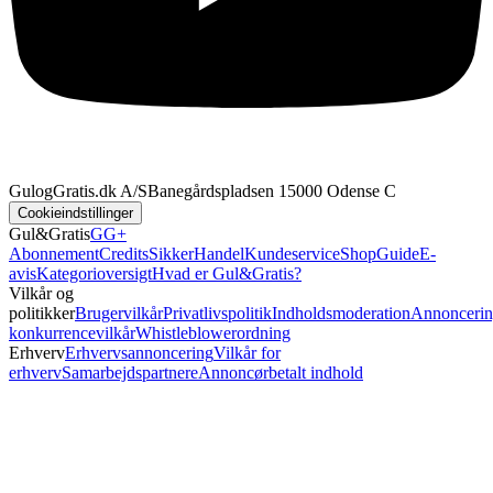
GulogGratis.dk A/S
Banegårdspladsen 1
5000 Odense C
Cookieindstillinger
Gul&Gratis
GG+
Abonnement
Credits
SikkerHandel
Kundeservice
Shop
Guide
E-
avis
Kategorioversigt
Hvad er Gul&Gratis?
Vilkår og
politikker
Brugervilkår
Privatlivspolitik
Indholdsmoderation
Annoncerin
konkurrencevilkår
Whistleblowerordning
Erhverv
Erhvervsannoncering
Vilkår for
erhverv
Samarbejdspartnere
Annoncørbetalt indhold