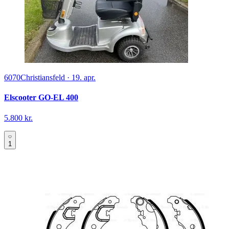
6070
Christiansfeld
·
19. apr.
Elscooter GO-EL 400
5.800 kr.
1