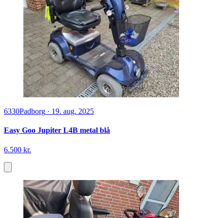
6330
Padborg
·
19. aug. 2025
Easy Goo Jupiter L4B metal blå
6.500 kr.