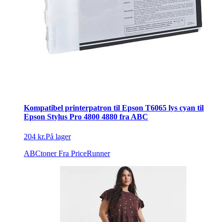
Kompatibel printerpatron til Epson T6065 lys cyan til
Epson Stylus Pro 4800 4880 fra ABC
204 kr.
På lager
ABCtoner
Fra PriceRunner