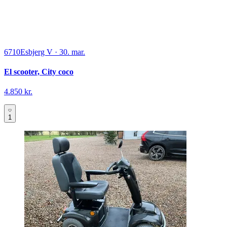
6710
Esbjerg V
·
30. mar.
El scooter, City coco
4.850 kr.
1