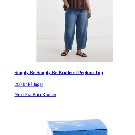
Simply Be Simply Be Broderet Peplum Top
260 kr.
På lager
Next
Fra PriceRunner