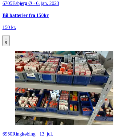
6705
Esbjerg Ø
·
6. jan. 2023
Bil batterier fra 150kr
150 kr.
9
6950
Ringkøbing
·
13. jul.