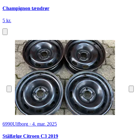
Champignon tændrør
5 kr.
6990
Ulfborg
·
4. mar. 2025
Stålfælge Citroen C3 2019