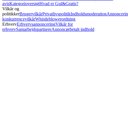
avis
Kategorioversigt
Hvad er Gul&Gratis?
Vilkår og
politikker
Brugervilkår
Privatlivspolitik
Indholdsmoderation
Annoncerin
konkurrencevilkår
Whistleblowerordning
Erhverv
Erhvervsannoncering
Vilkår for
erhverv
Samarbejdspartnere
Annoncørbetalt indhold