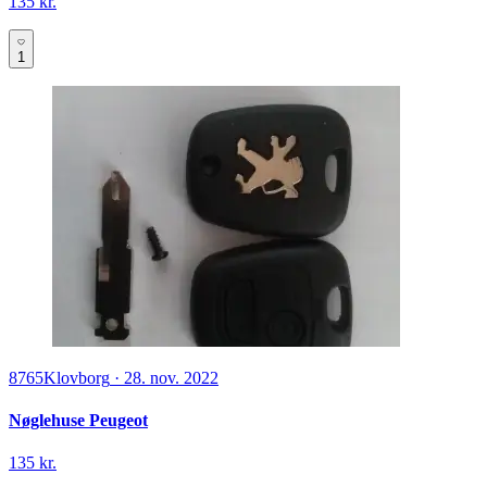
135 kr.
1
8765
Klovborg
·
28. nov. 2022
Nøglehuse Peugeot
135 kr.