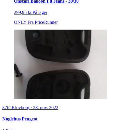
Onscarl Balloon Fit Jeans - 30/30
299,95 kr.
På lager
ONLY
Fra PriceRunner
8765
Klovborg
·
28. nov. 2022
Nøglehus Peugeot