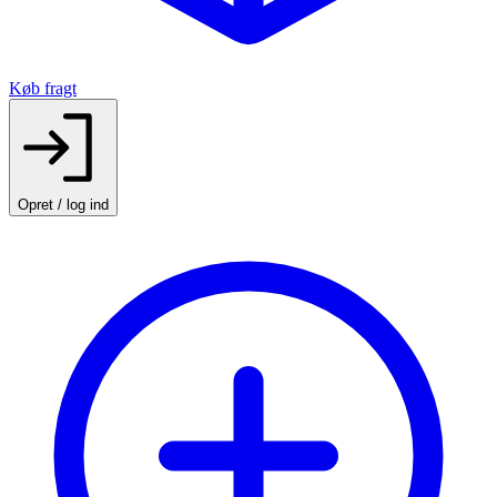
Køb fragt
Opret / log ind