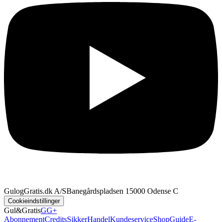
GulogGratis.dk A/S
Banegårdspladsen 1
5000 Odense C
Cookieindstillinger
Gul&Gratis
GG+
Abonnement
Credits
SikkerHandel
Kundeservice
Shop
Guide
E-