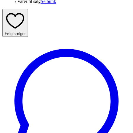
7 varer
til salg
Se butik
Følg sælger