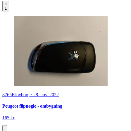
1
8765
Klovborg
·
28. nov. 2022
Peugeot flipnøgle - ombygning
165 kr.