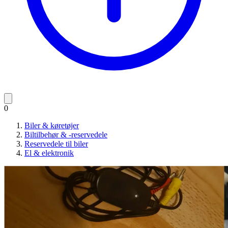
0
Biler & køretøjer
Biltilbehør & -reservedele
Reservedele til biler
El & elektronik