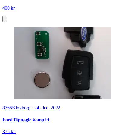
400 kr.
8765
Klovborg
·
24. dec. 2022
Ford flipnøgle komplet
375 kr.