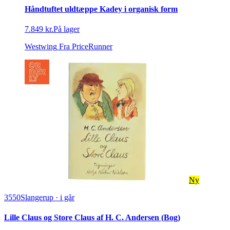
Håndtuftet uldtæppe Kadey i organisk form
7.849 kr.
På lager
Westwing
Fra PriceRunner
Ny
3550
Slangerup
·
i går
Lille Claus og Store Claus af H. C. Andersen (Bog)