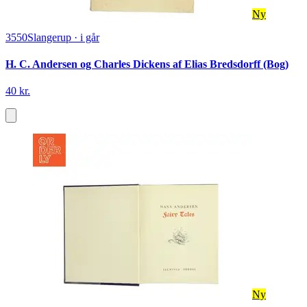
Ny
3550
Slangerup
·
i går
H. C. Andersen og Charles Dickens af Elias Bredsdorff (Bog)
40 kr.
Ny