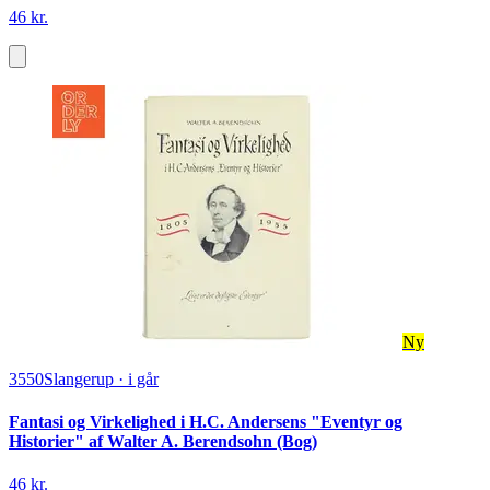
46 kr.
Ny
3550
Slangerup
·
i går
Fantasi og Virkelighed i H.C. Andersens "Eventyr og
Historier" af Walter A. Berendsohn (Bog)
46 kr.