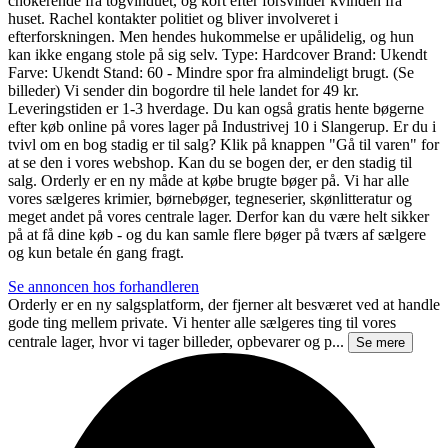
chokerende fra togvinduet, og kort efter forsvinder kvinden fra
huset. Rachel kontakter politiet og bliver involveret i
efterforskningen. Men hendes hukommelse er upålidelig, og hun
kan ikke engang stole på sig selv. Type: Hardcover Brand: Ukendt
Farve: Ukendt Stand: 60 - Mindre spor fra almindeligt brugt. (Se
billeder) Vi sender din bogordre til hele landet for 49 kr.
Leveringstiden er 1-3 hverdage. Du kan også gratis hente bøgerne
efter køb online på vores lager på Industrivej 10 i Slangerup. Er du i
tvivl om en bog stadig er til salg? Klik på knappen "Gå til varen" for
at se den i vores webshop. Kan du se bogen der, er den stadig til
salg. Orderly er en ny måde at købe brugte bøger på. Vi har alle
vores sælgeres krimier, børnebøger, tegneserier, skønlitteratur og
meget andet på vores centrale lager. Derfor kan du være helt sikker
på at få dine køb - og du kan samle flere bøger på tværs af sælgere
og kun betale én gang fragt.
Se annoncen hos forhandleren
Orderly er en ny salgsplatform, der fjerner alt besværet ved at handle
gode ting mellem private. Vi henter alle sælgeres ting til vores
centrale lager, hvor vi tager billeder, opbevarer og p...
Se mere