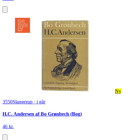
Ny
3550
Slangerup
·
i går
H.C. Andersen af Bo Grønbech (Bog)
46 kr.