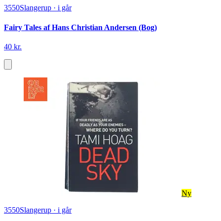
3550
Slangerup
·
i går
Fairy Tales af Hans Christian Andersen (Bog)
40 kr.
Ny
3550
Slangerup
·
i går