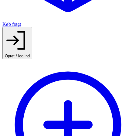
Køb fragt
Opret / log ind