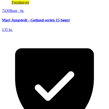
Fremhævet
7430
Ikast
·
tir.
Mari Jungstedt - Gotland-serien 15 bøger
135 kr.