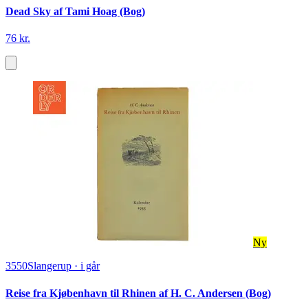
Dead Sky af Tami Hoag (Bog)
76 kr.
Ny
3550
Slangerup
·
i går
Reise fra Kjøbenhavn til Rhinen af H. C. Andersen (Bog)