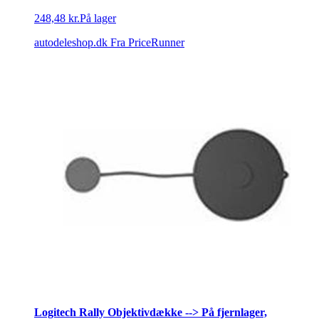
248,48 kr.
På lager
autodeleshop.dk
Fra PriceRunner
Logitech Rally Objektivdække --> På fjernlager,