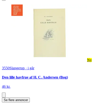
Ny
3550
Slangerup
·
i går
Den lille havfrue af H. C. Andersen (Bog)
46 kr.
Se flere annoncer