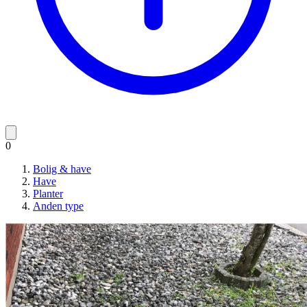
0
Bolig & have
Have
Planter
Anden type