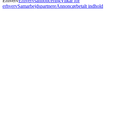
Erhverv
Erhvervsannoncering
Vilkår for
erhverv
Samarbejdspartnere
Annoncørbetalt indhold