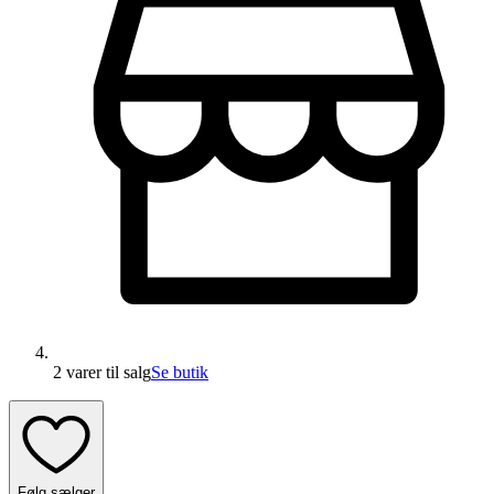
2 varer
til salg
Se butik
Følg sælger