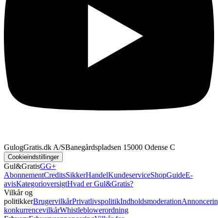
GulogGratis.dk A/S
Banegårdspladsen 1
5000 Odense C
Cookieindstillinger
Gul&Gratis
GG+
Abonnement
Credits
SikkerHandel
Kundeservice
Shop
Guide
E-
avis
Kategorioversigt
Hvad er Gul&Gratis?
Vilkår og
politikker
Brugervilkår
Privatlivspolitik
Indholdsmoderation
Annoncerin
konkurrencevilkår
Whistleblowerordning