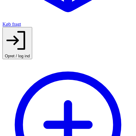
Køb fragt
Opret / log ind